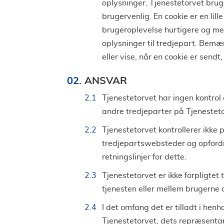
oplysninger. Tjenestetorvet brug
brugervenlig. En cookie er en lill
brugeroplevelse hurtigere og mer
oplysninger til tredjepart. Bemærk
eller vise, når en cookie er send
ANSVAR
Tjenestetorvet har ingen kontrol 
andre tredjeparter på Tjenestetor
Tjenestetorvet kontrollerer ikke 
tredjepartswebsteder og opfordre
retningslinjer for dette.
Tjenestetorvet er ikke forpligtet t
tjenesten eller mellem brugerne 
I det omfang det er tilladt i henh
Tjenestetorvet, dets repræsenta