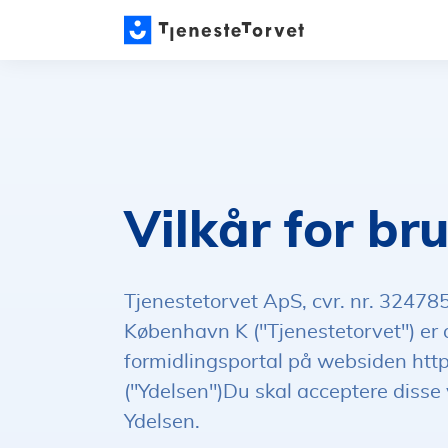
Vilkår for br
Tjenestetorvet ApS, cvr. nr. 3247
København K ("Tjenestetorvet") er a
formidlingsportal på websiden https
("Ydelsen")Du skal acceptere disse vi
Ydelsen.