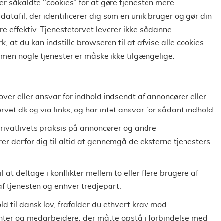
er såkaldte "cookies" for at gøre tjenesten mere
e datafil, der identificerer dig som en unik bruger og gør din
e effektiv. Tjenestetorvet leverer ikke sådanne
, at du kan indstille browseren til at afvise alle cookies
t, men nogle tjenester er måske ikke tilgængelige.
over eller ansvar for indhold indsendt af annoncører eller
vet.dk og via links, og har intet ansvar for sådant indhold.
privatlivets praksis på annoncører og andre
r derfor dig til altid at gennemgå de eksterne tjenesters
il at deltage i konflikter mellem to eller flere brugere af
af tjenesten og enhver tredjepart.
old til dansk lov, frafalder du ethvert krav mod
nter og medarbejdere, der måtte opstå i forbindelse med