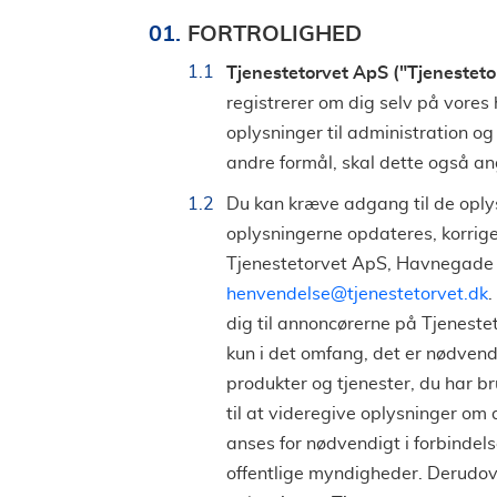
FORTROLIGHED
Tjenestetorvet ApS ("Tjenesteto
registrerer om dig selv på vores
oplysninger til administration og
andre formål, skal dette også an
Du kan kræve adgang til de oplys
oplysningerne opdateres, korrige
Tjenestetorvet ApS, Havnegade 
henvendelse@tjenestetorvet.dk
.
dig til annoncørerne på Tjenestet
kun i det omfang, det er nødvendi
produkter og tjenester, du har bru
til at videregive oplysninger om d
anses for nødvendigt i forbindel
offentlige myndigheder. Derudove