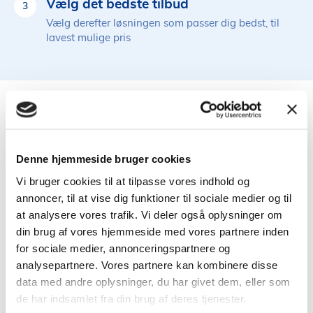
Vælg det bedste tilbud
3
Vælg derefter løsningen som passer dig bedst, til
lavest mulige pris
Derfor bør virksomheden
have erhvervsforsikring
Denne hjemmeside bruger cookies
Vi bruger cookies til at tilpasse vores indhold og
annoncer, til at vise dig funktioner til sociale medier og til
at analysere vores trafik. Vi deler også oplysninger om
din brug af vores hjemmeside med vores partnere inden
for sociale medier, annonceringspartnere og
analysepartnere. Vores partnere kan kombinere disse
Det kan være forbundet med store konsekvenser, hvis
data med andre oplysninger, du har givet dem, eller som
der sker noget uforudset i virksomheden. Med
de har indsamlet fra din brug af deres tjenester.
erhvervsforsikringer, kan virksomhedens økonomiske