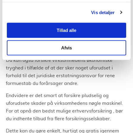
tryghed, i mange situationer, blive forsikret.
Vis detaljer
En erhvervsforsikring består af flere flere forsikringer,
som en virksomhed kan have brug for i forbindelse
Tillad alle
med den daglige drift. Det er meget vigtigt at forsikre
hele virksomhedens værdier og skader som
Afvis
virksomheden eller produktet forårsager.
Du kan også forsikre virksomhedens økonomiske
tryghed i tilfælde af at der sker noget uforudset i
forhold til det juridiske erstatningsansvar for rene
formuestab du forårsager andre.
Endvidere er det smart at forsikre pludselig og
uforudsete skader på virksomhedens nøgle maskinel.
For at opnå den bedst mulige erhvervsforsikring , bør
du indhente tilbud fra flere forsikringsselskaber.
Dette kan du gøre enkelt, hurtigt og gratis igennem