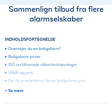
Sammenlign tilbud fra flere
alarmselskaber
INDHOLDSFORTEGNELSE
Overvejer du en boligalarm?
Boligalarm priser
ISO certificerede sikkerhedsløsninger
Vilkår og pris
Før du præsenteres for en boligalarm pris
Smart boligalarm
Se mere
Dørlåse
Spar på strømmen med en boligalarm!