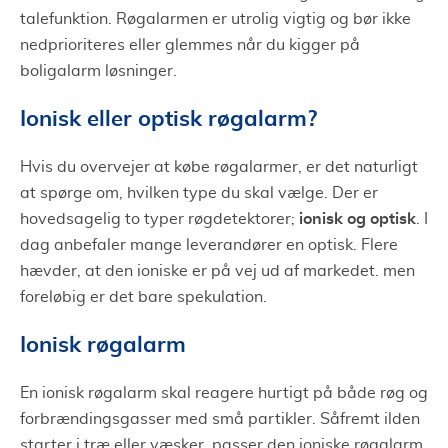
talefunktion. Røgalarmen er utrolig vigtig og bør ikke
nedprioriteres eller glemmes når du kigger på
boligalarm løsninger.
Ionisk eller optisk røgalarm?
Hvis du overvejer at købe røgalarmer, er det naturligt
at spørge om, hvilken type du skal vælge. Der er
ionisk og optisk
hovedsagelig to typer røgdetektorer;
. I
dag anbefaler mange leverandører en optisk. Flere
hævder, at den ioniske er på vej ud af markedet. men
foreløbig er det bare spekulation.
Ionisk røgalarm
En ionisk røgalarm skal reagere hurtigt på både røg og
forbrændingsgasser med små partikler. Såfremt ilden
starter i træ eller væsker, passer den ioniske røgalarm