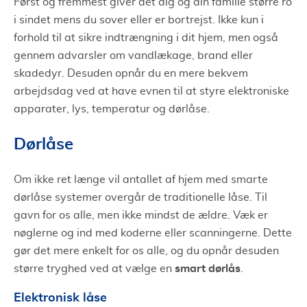
Først og fremmest giver det dig og din familie større ro
i sindet mens du sover eller er bortrejst. Ikke kun i
forhold til at sikre indtrængning i dit hjem, men også
gennem advarsler om vandlækage, brand eller
skadedyr. Desuden opnår du en mere bekvem
arbejdsdag ved at have evnen til at styre elektroniske
apparater, lys, temperatur og dørlåse.
Dørlåse
Om ikke ret længe vil antallet af hjem med smarte
dørlåse systemer overgår de traditionelle låse. Til
gavn for os alle, men ikke mindst de ældre. Væk er
nøglerne og ind med koderne eller scanningerne. Dette
gør det mere enkelt for os alle, og du opnår desuden
smart dørlås
større tryghed ved at vælge en
.
Elektronisk låse