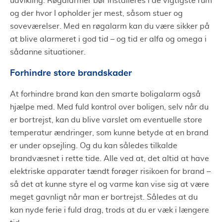
udvikling. Røgalarmer bør installeres i de vigtigste rum
og der hvor I opholder jer mest, såsom stuer og
soveværelser. Med en røgalarm kan du være sikker på
at blive alarmeret i god tid – og tid er alfa og omega i
sådanne situationer.
Forhindre store brandskader
At forhindre brand kan den smarte boligalarm også
hjælpe med. Med fuld kontrol over boligen, selv når du
er bortrejst, kan du blive varslet om eventuelle store
temperatur ændringer, som kunne betyde at en brand
er under opsejling. Og du kan således tilkalde
brandvæsnet i rette tide. Alle ved at, det altid at have
elektriske apparater tændt forøger risikoen for brand –
så det at kunne styre el og varme kan vise sig at være
meget gavnligt når man er bortrejst. Således at du
kan nyde ferie i fuld drag, trods at du er væk i længere