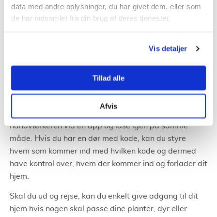
data med andre oplysninger, du har givet dem, eller som
venter på trappen. En kodelås er enklere for både
de har indsamlet fra din brug af deres tjenester.
kodelås
store og små. Derudover med
kan du enkelt
og hurtigt skifte kode efter eksempelvis et indbrud
eller håndværker besøg.
Vis detaljer
Har alle brug for en elektriske lås?
Tillad alle
Nej, naturligvis ikke, men den er vældig praktisk at
have. I stedet for at lægge nøglerne ud, når
Afvis
håndværkerne skal komme, kan du åbne for
håndværkeren via en app og låse igen på samme
måde. Hvis du har en dør med kode, kan du styre
hvem som kommer ind med hvilken kode og dermed
have kontrol over, hvem der kommer ind og forlader dit
hjem.
Skal du ud og rejse, kan du enkelt give adgang til dit
hjem hvis nogen skal passe dine planter, dyr eller