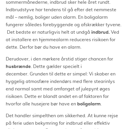
sommermånederne, indbrud sker hele året rundt.
Indbrudstyve har tendens til gå efter det nemmeste
mål – nemlig, boliger uden alarm. En boligalarm
fungerer således forebyggende og afskrækker tyvene.
indbrud.
Det bedste er naturligvis helt at undgå
Ved
at installere en hjemmealarm reduceres risikoen for
dette. Derfor bør du have en alarm.
Derudover, i den mørkere årstid stiger chancen for
husbrænde
. Dette gælder specielt i
december. Grunden til dette er simpel: Vi skaber en
hyggelig atmosfære indendørs med flere stearinlys
end normal samt med omfanget af julepynt øges
risikoen. Dette er blandt andet en af faktoren for
boligalarm
hvorfor alle husejere bør have en
.
Det handler simpelthen om sikkerhed. At kunne rejse
på ferie uden bekymring for indbrud eller effektiv