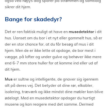
også ved højlys dag sparer på strømmen og samtidig
sikrer dit hjem.
Bange for skadedyr?
musedetektor
Det er ren faktisk muligt at have en
i dit
hus. Uanset om du bor i et nyt eller gammelt hus, så er
der en stor chance for, at du får besøg af mus i dit
hjem. Men de er ikke lette at opdage, de bor mest i
vægge, på lofter og under gulve og behøver ikke mere
end 6-7 mm store huller for at komme ind eller ud af
dit hjem.
Mus
er sultne og intelligente, de gnaver sig igennem
alt på deres vej. Det betyder at dine rør, elkabler,
isolering, træværk og ikke mindst dine møbler kan blive
ødelagt. Med en musedetektor opdager du hurtigt
musene og kan reagere med det samme. Dermed