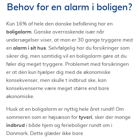
Bange for skadedyr?
Behov for en alarm i boligen?
Forhindre vandskade
Brandalarm
Kun 16% af hele den danske befolkning har en
Røgalarm
boligalarm
. Ganske overraskende især når
undersøgelser viser, at man er 30 gange tryggere med
Vær forberedt på indbrud
alarm i sit hus
en
. Selvfølgelig har du forsikringer som
Hvad skal der til for at vælge den bedste
sikrer dig, men samtidig vil en boligalarm gøre at du
boligalarm?
føler dig meget tryggere. Problemet med forsikringen
Boligalarm test
er at den kun hjælper dig med de økonomiske
Derfor bør du have en boligalarm
konsekvenser, men skulle t indbrud ske, kan
Boligalarm uden abonnement?
konsekvenserne være meget større end bare
Alarmselskaber
økonomiske.
Verisure alarm
Husk at en boligalarm er nyttig hele året rundt! Om
G4S
tyveri
sommeren som er højsæson for
, sker der mange
indbrud
i både hjem og ferieboliger rundt om i
Telesikring
Danmark. Dette glæder ikke bare
At vælge et alarmselskab