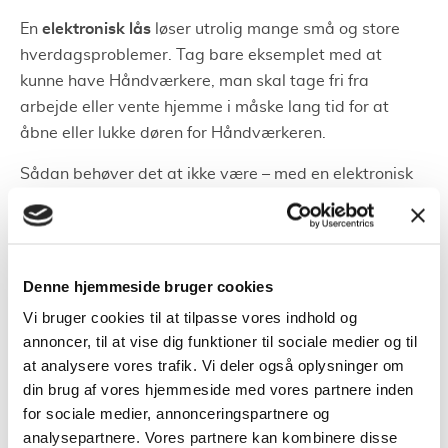
elektronisk lås
En
løser utrolig mange små og store
hverdagsproblemer. Tag bare eksemplet med at
kunne have Håndværkere, man skal tage fri fra
arbejde eller vente hjemme i måske lang tid for at
åbne eller lukke døren for Håndværkeren.
Sådan behøver det at ikke være – med en elektronisk
lås kan du åbne og løse døren når- og hvor som helst.
Med ét kan du give Håndværkeren eller andre adgang
til dit hjem når det er nødvendigt. Og alt styres enkelt
via en app på telefonen.
Denne hjemmeside bruger cookies
Vi bruger cookies til at tilpasse vores indhold og
Hoveddør med kodelås
annoncer, til at vise dig funktioner til sociale medier og til
hoveddør med kodelås
Det at have en
sikre at du føler
at analysere vores trafik. Vi deler også oplysninger om
din brug af vores hjemmeside med vores partnere inden
dig mere tryggere, desuden bliver alt faktisk mere
for sociale medier, annonceringspartnere og
enklere. Det er slut med at stress hjem fra arbejdet
analysepartnere. Vores partnere kan kombinere disse
fordi en af børnene har glemt sin nøgle og står og