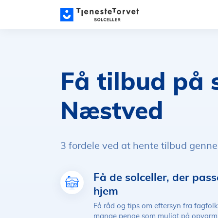
Få tilbud på 
Næstved
3 fordele ved at hente tilbud genn
Få de solceller, der passe
hjem
Få råd og tips om eftersyn fra fagfol
mange penge som muligt på opvarm