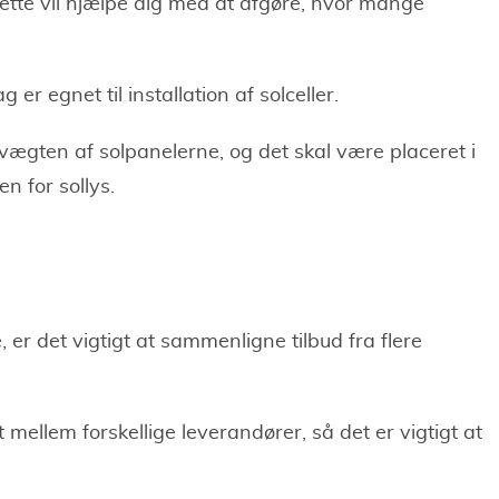
ette vil hjælpe dig med at afgøre, hvor mange
 er egnet til installation af solceller.
 vægten af solpanelerne, og det skal være placeret i
n for sollys.
, er det vigtigt at sammenligne tilbud fra flere
t mellem forskellige leverandører, så det er vigtigt at