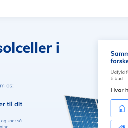
solceller
i
Samme
forsk
Udfyld 
tilbud
em os:
Hvor h
r til dit
k og spar så
ning.