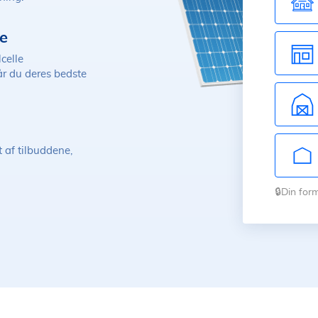
ge
lcelle
år du deres bedste
t af tilbuddene,
🔒Din for