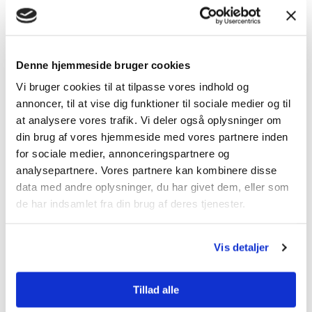
Hovedstaden, Danmarks pulserende hjerte, byder på
mange muligheder, herunder fornybar energi som
solceller. Når man overvejer solceller i denne region, er
det afgørende at forstå de specifikke lokale forhold.
Denne hjemmeside bruger cookies
Vi bruger cookies til at tilpasse vores indhold og
Forhold i Hovedstaden
annoncer, til at vise dig funktioner til sociale medier og til
at analysere vores trafik. Vi deler også oplysninger om
Hovedstaden, der omfatter
København
og
din brug af vores hjemmeside med vores partnere inden
omkringliggende områder, har et moderat maritimt
for sociale medier, annonceringspartnere og
klima. Med en fornuftig blanding af solrige og
analysepartnere. Vores partnere kan kombinere disse
overskyede dage året rundt, kan sollys være en
data med andre oplysninger, du har givet dem, eller som
konstant energikilde. Men det er vigtigt at anerkende
de har indsamlet fra din brug af deres tjenester.
variationen i sollysets intensitet gennem de forskellige
årstider.
Vis detaljer
Påvirkning af solcelleydelse
Tillad alle
I Hovedstaden kan variabler som skydække, korte