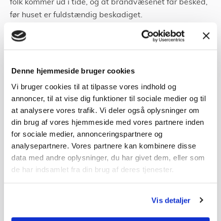
folk kommer ud i tide, og at brandvæsenet får besked,
før huset er fuldstændig beskadiget.
I begge tilfælde har forsikringsselskabet mindre risiko
ved at forsikre dine ting og kan give dig lavere tilbud.
Det skal selv meddeles forsikringsselskabet, at du har
Denne hjemmeside bruger cookies
fået en alarm. Det kan også være en god mulighed for
Vi bruger cookies til at tilpasse vores indhold og
at
modtage tilbud fra flere forsikringsselskaber
og
annoncer, til at vise dig funktioner til sociale medier og til
sammenligne.
at analysere vores trafik. Vi deler også oplysninger om
din brug af vores hjemmeside med vores partnere inden
Men for at opnå dette vil de fleste selskaber kræve, at
for sociale medier, annonceringspartnere og
alarmen er godkendt.
analysepartnere. Vores partnere kan kombinere disse
data med andre oplysninger, du har givet dem, eller som
de har indsamlet fra din brug af deres tjenester.
Det tager ikke mere
Vis detaljer
end 3 minutter af din