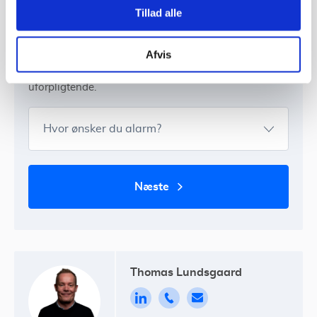
tid
Tillad alle
Tjek om du også kan spare penge på et ny
Afvis
boligalarm, der er tilpasset dine behov. Udfyld en
formular og modtag et tilbud - gratis og
uforpligtende.
Hvor ønsker du alarm?
næste
Thomas Lundsgaard