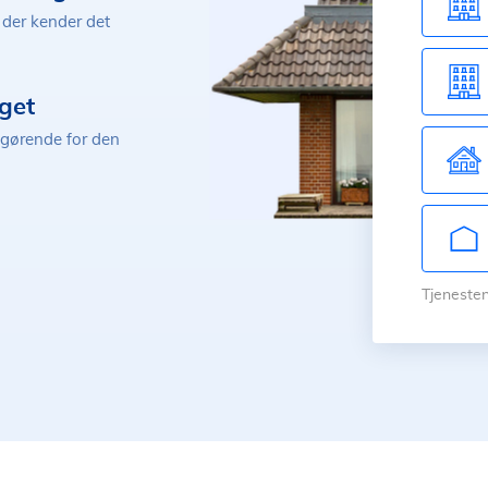
der kender det
get
fgørende for den
Tjenesten