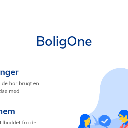
BoligOne
inger
 de har brugt en
edse med.
nnem
tilbuddet fra de