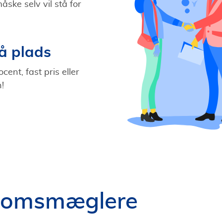
ske selv vil stå for
å plads
cent, fast pris eller
!
ndomsmæglere