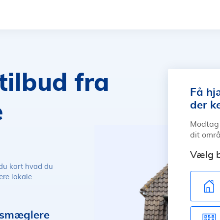
ilbud fra
Få hj
der k
e
Modtag 
dit områ
Vælg b
 du kort hvad du
lere lokale
omsmæglere