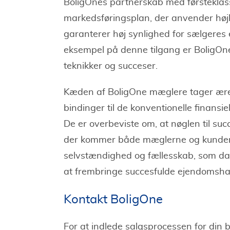
BoligOnes partnerskab med førsteklasse
markedsføringsplan, der anvender høj
garanterer høj synlighed for sælgeres
eksempel på denne tilgang er BoligOne
teknikker og succeser.
Kæden af BoligOne mæglere tager ære i
bindinger til de konventionelle finansie
De er overbeviste om, at nøglen til suc
der kommer både mæglerne og kunderne
selvstændighed og fællesskab, som dann
at frembringe succesfulde ejendomsha
Kontakt BoligOne
For at indlede salgsprocessen for din