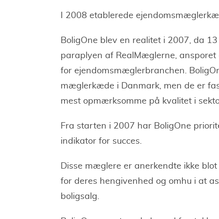
I 2008 etablerede ejendomsmæglerkæ
BoligOne blev en realitet i 2007, d
paraplyen af RealMæglerne, ansporet af
for ejendomsmæglerbranchen. BoligOne
mæglerkæde i Danmark, men de er fast
mest opmærksomme på kvalitet i sekto
Fra starten i 2007 har BoligOne priori
indikator for succes.
Disse mæglere er anerkendte ikke blot
for deres hengivenhed og omhu i at a
boligsalg.