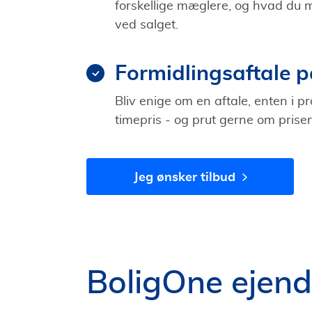
forskellige mæglere, og hvad du må
ved salget.
Formidlingsaftale p
Bliv enige om en aftale, enten i pro
timepris - og prut gerne om prisen
Jeg ønsker tilbud
BoligOne eje