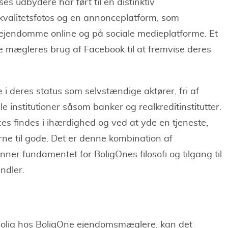
s udbydere har ført til en distinktiv
kvalitetsfotos og en annonceplatform, som
 ejendomme online og på sociale medieplatforme. Et
 mægleres brug af Facebook til at fremvise deres
 deres status som selvstændige aktører, fri af
lle institutioner såsom banker og realkreditinstitutter.
ces findes i ihærdighed og ved at yde en tjeneste,
 til gode. Det er denne kombination af
er fundamentet for BoligOnes filosofi og tilgang til
ndler.
 bolig hos BoligOne ejendomsmæglere, kan det