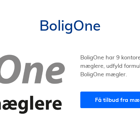
BoligOne
BoligOne har 9 kontore
mæglere, udfyld formul
BoligOne mægler.
Få tilbud fra mæ