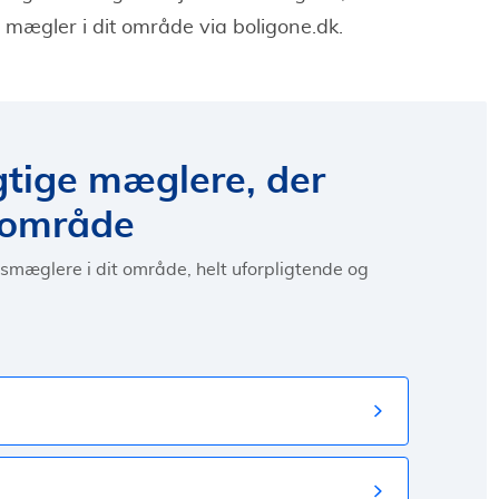
n mægler i dit område via boligone.dk.
gtige mæglere, der
alområde
msmæglere i dit område, helt uforpligtende og