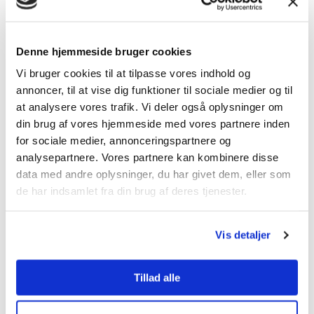
dagligdagens bekvemmeligheder.
Fordelene ved at sælge gennem en
Denne hjemmeside bruger cookies
ejendomsmægler
Vi bruger cookies til at tilpasse vores indhold og
annoncer, til at vise dig funktioner til sociale medier og til
Når man beslutter at sælge en bolig i Rebild, er det
at analysere vores trafik. Vi deler også oplysninger om
din brug af vores hjemmeside med vores partnere inden
vigtigt at have den rette vejledning. En
for sociale medier, annonceringspartnere og
ejendomsmægler, der er bekendt med Rebild-
analysepartnere. Vores partnere kan kombinere disse
området, kan tilbyde værdifuld indsigt og rådgivning.
data med andre oplysninger, du har givet dem, eller som
Med deres lokale kendskab kan mægleren sikre en
de har indsamlet fra din brug af deres tjenester.
optimal prissætning og effektiv markedsføring til
potentielle købere.
Vis detaljer
Tjenestetorvets formular giver
indsigt
Tillad alle
For dem, der vil maksimere deres boligsalg i Rebild, er