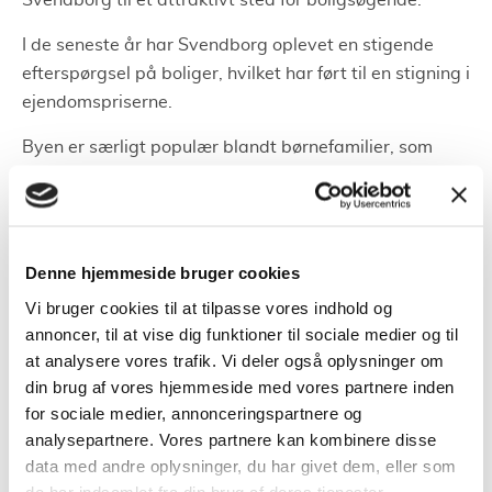
Svendborg til et attraktivt sted for boligsøgende.
I de seneste år har Svendborg oplevet en stigende
efterspørgsel på boliger, hvilket har ført til en stigning i
ejendomspriserne.
Byen er særligt populær blandt børnefamilier, som
søger en tryg og rolig ramme, samt ældre borgere, der
værdsætter de gode faciliteter og nærliggende
rekreative områder.
Denne hjemmeside bruger cookies
Sætte din bolig til salg
Vi bruger cookies til at tilpasse vores indhold og
annoncer, til at vise dig funktioner til sociale medier og til
Det første skridt i processen med at sælge din bolig i
at analysere vores trafik. Vi deler også oplysninger om
Svendborg er at få en præcis vurdering af din
din brug af vores hjemmeside med vores partnere inden
ejendoms værdi.
for sociale medier, annonceringspartnere og
analysepartnere. Vores partnere kan kombinere disse
Dette er en vigtig del af processen, da det hjælper dig
data med andre oplysninger, du har givet dem, eller som
med at fastsætte en realistisk salgspris.
de har indsamlet fra din brug af deres tjenester.