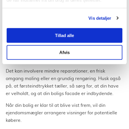
Tjenestetorvet giver dig mulighed for at sammenligne
tilbud fra flere
ejendomsmæglere
i Svendborg, så du
Vis detaljer
kan vælge den, der bedst passer til dine behov.
Tillad alle
Forberede din bolig til visninger
Det er afgørende at præsentere din bolig på den bedst
Afvis
mulige måde for at tiltrække potentielle købere.
Det kan involvere mindre reparationer, en frisk
omgang maling eller en grundig rengøring. Husk også
på, at førsteindtrykket tæller, så sørg for, at din have
er velholdt, og at din boligs facade er indbydende.
Når din bolig er klar til at blive vist frem, vil din
ejendomsmægler arrangere visninger for potentielle
købere.