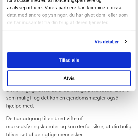
realistisk salgspris. Det er her, en erfaren
analysepartnere. Vores partnere kan kombinere disse
ejendomsmægler
kan være en stor hjælp.
data med andre oplysninger, du har givet dem, eller som
De har den nødvendige viden om markedet og kan
de har indsamlet fra din brug af deres tjenester.
derfor hjælpe dig med at fastsætte en pris, der
hverken er for høj eller for lav.
Vis detaljer
Markedsføring af din bolig
Tillad alle
Når prisen er fastsat, er næste skridt at få markedsført
din bolig.
Afvis
Det er vigtigt at nå ud til så mange potentielle købere
som muligt, og det kan en ejendomsmægler også
hjælpe med.
De har adgang til en bred vifte af
markedsføringskanaler og kan derfor sikre, at din bolig
bliver set af de rigtige mennesker.