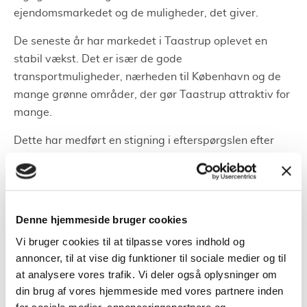
ejendomsmarkedet og de muligheder, det giver.
De seneste år har markedet i Taastrup oplevet en
stabil vækst. Det er især de gode
transportmuligheder, nærheden til København og de
mange grønne områder, der gør Taastrup attraktiv for
mange.
Dette har medført en stigning i efterspørgslen efter
boliger, hvilket naturligvis har haft en positiv
indflydelse på boligpriserne.
Sælg din bolig effektivt
Denne hjemmeside bruger cookies
Vi bruger cookies til at tilpasse vores indhold og
Når du beslutter dig for at sælge din bolig, er der flere
annoncer, til at vise dig funktioner til sociale medier og til
faktorer, der er vigtige at tage højde for.
at analysere vores trafik. Vi deler også oplysninger om
din brug af vores hjemmeside med vores partnere inden
Først og fremmest er det vigtigt at få fastlagt en
for sociale medier, annonceringspartnere og