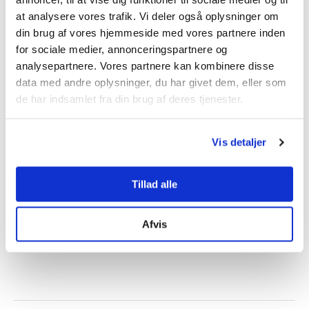
Udveksling af erfaringer
at analysere vores trafik. Vi deler også oplysninger om
Tjek med venner og bekendte, om de har brugt en
din brug af vores hjemmeside med vores partnere inden
ejendomsmægler, som de er tilfredse med.
for sociale medier, annonceringspartnere og
Gå kontrakten igennem
analysepartnere. Vores partnere kan kombinere disse
data med andre oplysninger, du har givet dem, eller som
Præciser, hvad der er inkluderet i tilbuddet fra de
forskellige mæglere, og hvad du måske selv vil stå
de har indsamlet fra din brug af deres tjenester.
for ved salget.
Formidlingsaftale på plads
Vis detaljer
Bliv enige om en aftale, enten i procent, fast pris eller
timepris - og prut gerne om prisen!
Tillad alle
Jeg ønsker tilbud
Afvis