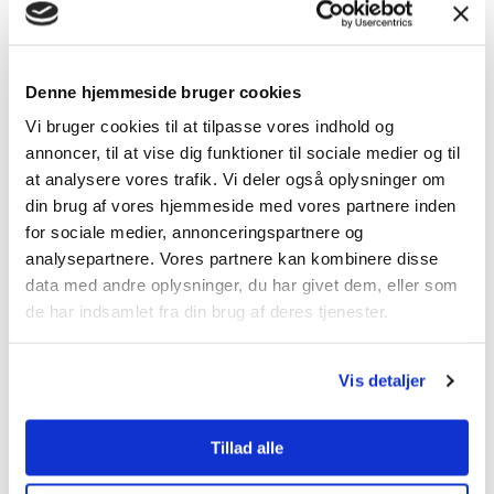
pålidelighed, hvilket garanterer en problemfri
opladning.
Miljøvenlig:
Norlys prioriterer bæredygtighed, så deres
Denne hjemmeside bruger cookies
ladere er designet til at være så energieffektive som
Vi bruger cookies til at tilpasse vores indhold og
muligt.
annoncer, til at vise dig funktioner til sociale medier og til
Fleksibilitet:
Uanset om du har en stor eller lille elbil,
at analysere vores trafik. Vi deler også oplysninger om
passer Norlys's hjemmelader til dine behov.
din brug af vores hjemmeside med vores partnere inden
for sociale medier, annonceringspartnere og
Mulighed for at samle
el
og oplader.
analysepartnere. Vores partnere kan kombinere disse
Teknoligien er i fokus
data med andre oplysninger, du har givet dem, eller som
de har indsamlet fra din brug af deres tjenester.
Norlys har investeret i forskning og udvikling for at sikre, at deres
Vis detaljer
lader er i forkant med de nyeste teknologiske fremskridt. Resultatet
er en lader, der giver maksimal effektivitet med minimal energispild.
Tillad alle
Brugervenlighed