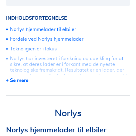
INDHOLDSFORTEGNELSE
Norlys hjemmelader til elbiler
Fordele ved Norlys hjemmelader
Teknoligien er i fokus
Norlys har investeret i forskning og udvikling for at
sikre, at deres lader er i forkant med de nyeste
teknologiske fremskridt. Resultatet er en lader, der
giver maksimal effektivitet med minimal energispild.
Se mere
Brugervenlighed
Sikkerhed først
Økonomiske overvejelser
Norlys
Sammenlign
Tag det næste skridt
Norlys hjemmelader til elbiler