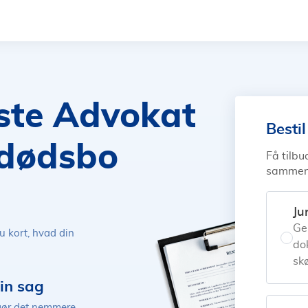
ste Advokat
Besti
l dødsbo
Få tilbu
sammenl
Ju
Ge
u kort, hvad din
do
sk
in sag
t gør det nemmere