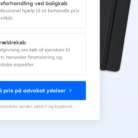
isforhandling ved boligkøb
fessionel hjælp til at forhandle pris
vilkår.
rældrekøb
dgivning om køb af ejendom til
rn, herunder finansiering og
idiske aspekter.
få pris på advokat ydelser
mulardata sendes sikkert og krypteret.