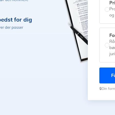
Pr
Pro
og 
edst for dig
ver der passer
Fo
Rå
bø
jur
🔒Din for