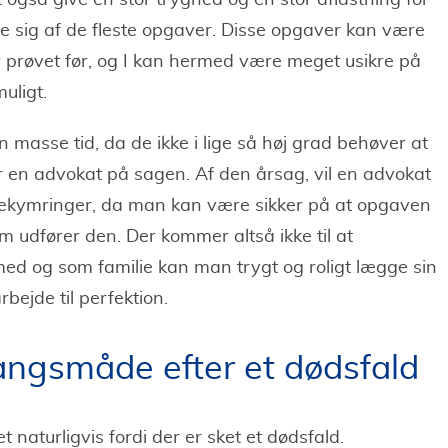
også give en stor tryghed og en stor aflastning for
age sig af de fleste opgaver. Disse opgaver kan være
ar prøvet før, og I kan hermed være meget usikre på
muligt.
n masse tid, da de ikke i lige så høj grad behøver at
r en advokat på sagen. Af den årsag, vil en advokat
 bekymringer, da man kan være sikker på at opgaven
om udfører den. Der kommer altså ikke til at
med og som familie kan man trygt og roligt lægge sin
arbejde til perfektion.
ngsmåde efter et dødsfald
naturligvis fordi der er sket et dødsfald.