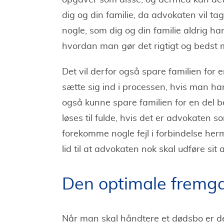
opgaver som disse, og dermed kan det 
dig og din familie, da advokaten vil t
nogle, som dig og din familie aldrig h
hvordan man gør det rigtigt og bedst 
Det vil derfor også spare familien for e
sætte sig ind i processen, hvis man ha
også kunne spare familien for en del
løses til fulde, hvis det er advokaten s
forekomme nogle fejl i forbindelse her
lid til at advokaten nok skal udføre sit 
Den optimale fremga
Når man skal håndtere et dødsbo er det 