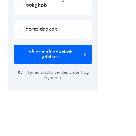
boligkøb
Forældrekøb
få pris på advokat
ydelser
🔒Din formulardata sendes sikkert og
krypteret.