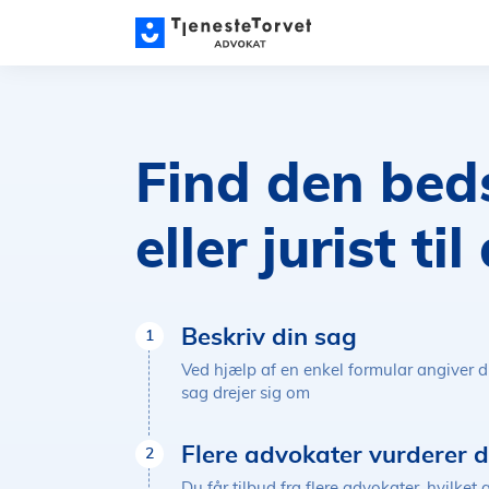
Find den bed
eller jurist ti
Beskriv din sag
1
Ved hjælp af en enkel formular angiver d
sag drejer sig om
Flere advokater vurderer d
2
Du får tilbud fra flere advokater, hvilke