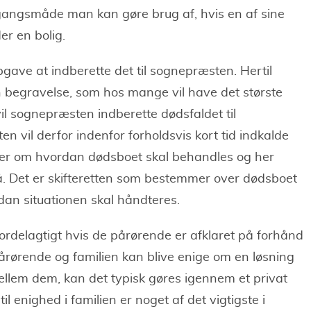
angsmåde man kan gøre brug af, hvis en af sine
er en bolig.
pgave at indberette det til sognepræsten. Hertil
n begravelse, som hos mange vil have det største
vil sognepræsten indberette dødsfaldet til
tten vil derfor indenfor forholdsvis kort tid indkalde
aler om hvordan dødsboet skal behandles og her
egå. Det er skifteretten som bestemmer over dødsboet
vordan situationen skal håndteres.
 fordelagtigt hvis de pårørende er afklaret på forhånd
pårørende og familien kan blive enige om en løsning
ellem dem, kan det typisk gøres igennem et privat
 til enighed i familien er noget af det vigtigste i