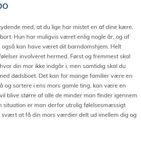
bo
ydende med, at du lige har mistet en af dine kære.
bort. Hun har muligvis været enlig nogle år, og af
m også kan have været dit barndomshjem. Helt
 følelser involveret hermed. Først og fremmest skal
, hvor din mor ikke indgår i, men samtidig skal du
ke med dødsboet. Det kan for mange familier være en
gå og sortere i ens mors gamle ting, kan være en
 vil blive større af alle de minder man finder igennem
an situation er man derfor utrolig følelsesmæssigt
svært at få din mors værdier delt ud imellem dig og