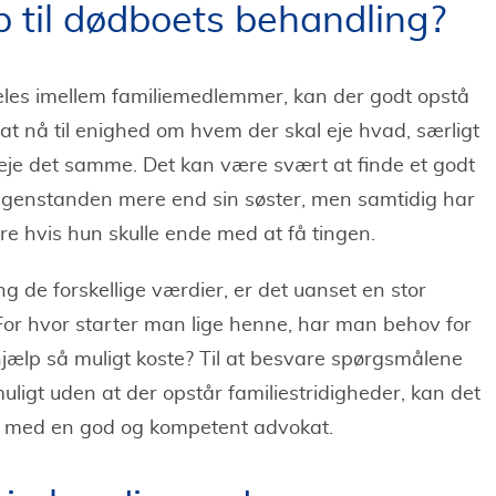
p til dødboets behandling?
deles imellem familiemedlemmer, kan der godt opstå
t at nå til enighed om hvem der skal eje hvad, særligt
t eje det samme. Det kan være svært at finde et godt
 genstanden mere end sin søster, men samtidig har
re hvis hun skulle ende med at få tingen.
g de forskellige værdier, er det uanset en stor
For hvor starter man lige henne, har man behov for
hjælp så muligt koste? Til at besvare spørgsmålene
gt uden at der opstår familiestridigheder, kan det
ig med en god og kompetent advokat.