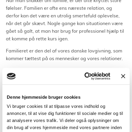
Når man snakker om familie, er der ofte knyttet store
følelser. Familien er ofte ens næreste relation, og
derfor kan det være en utrolig smertefuld oplevelse,
når det går skævt. Nogle gange kan situationen være
gået så galt, at man har brug for professionel hjælp til
at komme på rette kurs igen.
Familieret er den del af vores danske lovgivning, som
kommer tættest på os mennesker og vores relationer.
Det kan være svært for mange at indse det faktum, at
de er nødt til at få håndteret deres familiekonflikt
igennem jura. Men konflikten kan være så optrappet,
at det er den eneste måde at finde en løsning på. I
Denne hjemmeside bruger cookies
Danmark søger tusindvis af familier hvert år hjælp hos
Vi bruger cookies til at tilpasse vores indhold og
en familieretsadvokat. Det kan handle om en
annoncer, til at vise dig funktioner til sociale medier og til
skilsmissesag, eller om, hvem der er mest egnet til at
at analysere vores trafik. Vi deler også oplysninger om
få forældremyndigheden over fælles børn.
din brug af vores hjemmeside med vores partnere inden