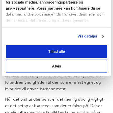
for sociale medier, annonceringspartnere og
Ydermere kan familieretsadvokater faktisk også
analysepartnere. Vores partnere kan kombinere disse
bruges til ægtepagter og testamenter.
data med andre oplysninger, du har givet dem, eller som
de har indsamlet fra din brug af deres tjenester.
Få hjælp til fordeling
af forældremyndigheden
Vis detaljer
Når et par vælger at blive skilt, og der er børn i
forholdet, kan det let gå galt, når det kommer til
Tillad alle
forældremyndigheden. Forældre kan ofte have svært
ved at blive enige om, hvem der skal have
Afvis
forældremyndigheden. Her vil en advokat hjælpe på
konflikten ved at prøve at rede trådene og samt give
forældremyndigheden til den som er mest egnet og
hvor det vil gavne børnene mest.
Når det omhandler børn, er det nemlig utrolig vigtigt,
at det netop er børnene, som der er fokus på. Det er
nemlig ofte dem, som konflikten kommer til at gå ud