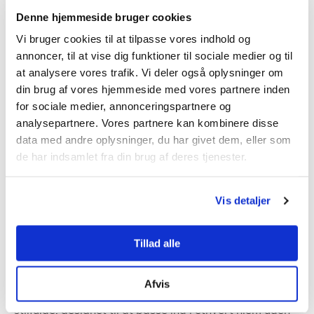
produktion af varmepumpeløsninger. Virksomhedens
Denne hjemmeside bruger cookies
dedikation til forskning og udvikling har ført til
Vi bruger cookies til at tilpasse vores indhold og
nyskabende teknologier, som er blevet velmodtaget af
annoncer, til at vise dig funktioner til sociale medier og til
forbrugere verden over.
at analysere vores trafik. Vi deler også oplysninger om
din brug af vores hjemmeside med vores partnere inden
Fokus på bæredygtighed
for sociale medier, annonceringspartnere og
analysepartnere. Vores partnere kan kombinere disse
Mitsubishis tilgang til bæredygtighed er tydelig i deres
data med andre oplysninger, du har givet dem, eller som
produktlinje. Varmepumperne er designet til at
de har indsamlet fra din brug af deres tjenester.
minimere energiforbruget og dermed reducere de
samlede CO2-udslip. Dette betyder besparelser på
Vis detaljer
energiregningen og en positiv indvirkning på miljøet.
Design møder effektivitet
Tillad alle
Mens funktion er afgørende, er æstetikken ikke overset
Afvis
af Mitsubishi. Deres varmepumper er moderne og
stilfulde, designet til at passe ind i ethvert hjem uden