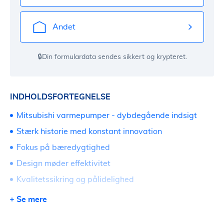
Andet
🔒Din formulardata sendes sikkert og krypteret.
INDHOLDSFORTEGNELSE
Mitsubishi varmepumper - dybdegående indsigt
Stærk historie med konstant innovation
Fokus på bæredygtighed
Design møder effektivitet
Kvalitetssikring og pålidelighed
Et bredt sortiment at vælge imellem
Se mere
Træf det rigtige valg for dig