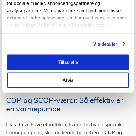
fordi det er koldt, betyder det ikke, at der ikke er noget
for sociale medier, annonceringspartnere og
varme i luften eller jorden, som varmepumpen kan
analysepartnere. Vores partnere kan kombinere disse
data med andre oplysninger, du har givet dem, eller som
bruge. Så selvom du måske fryser ad pommern til, kan
de har indsamlet fra din brug af deres tjenester.
din varmepumpe altså stadig sagtens fungere og
levere varme til din bolig.
Vis detaljer
Det skyldes bl.a. den teknologi, der ligger bag
varmepumper. For den kølevæske, der bruges i
varmepumper, kan absorbere varme ved helt ekstremt
Tillad alle
lave temperaturer (ned til -20 grader), og derfor kan
varmepumper altså stadig sagtens bruges om
Afvis
vinteren, når det kolde vejr rammer.
COP og SCOP-værdi: Så effektiv er
en varmepumpe
Hvis du vil have et indblik i, hvor effektiv en specifik
COP og
varmepumpe er, skal du kende begreberne