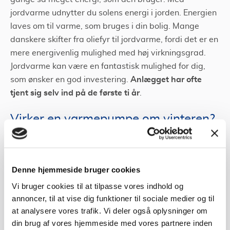
jordvarme udnytter du solens energi i jorden. Energien
laves om til varme, som bruges i din bolig. Mange
danskere skifter fra oliefyr til jordvarme, fordi det er en
mere energivenlig mulighed med høj virkningsgrad.
Jordvarme kan være en fantastisk mulighed for dig,
Anlægget har ofte
som ønsker en god investering.
tjent sig selv ind på de første ti år
.
Virker en varmepumpe om vinteren?
en varmepumpe virker også om
Det korte svar er ‘ja’,
vinteren
. Det virker måske kontraintuitivt, når nu
Denne hjemmeside bruger cookies
varmepumper bruger luft til opvarmning; hvordan kan
Vi bruger cookies til at tilpasse vores indhold og
den så danne varme i de kolde måneder, hvor luften er
annoncer, til at vise dig funktioner til sociale medier og til
kold?
at analysere vores trafik. Vi deler også oplysninger om
Først og fremmest er det vigtigt at huske på, at bare
din brug af vores hjemmeside med vores partnere inden