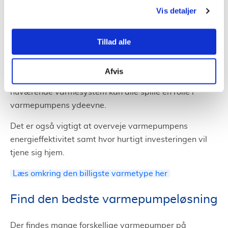
Vis detaljer
At vælge den rette varmepumpe
Tillad alle
Udover klimaet i Holstebro er der flere faktorer, der
bør overvejes ved valg af varmepumpe.
Afvis
Størrelsen af din bolig,
isoleringsevnen
, og det
nuværende varmesystem kan alle spille en rolle i
varmepumpens ydeevne.
Det er også vigtigt at overveje varmepumpens
energieffektivitet samt hvor hurtigt investeringen vil
tjene sig hjem.
Læs omkring den billigste varmetype her
Find den bedste varmepumpeløsning
Der findes mange forskellige varmepumper på