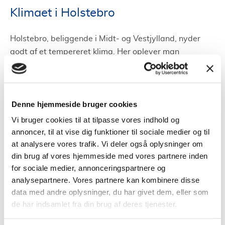
Klimaet i Holstebro
Holstebro, beliggende i Midt- og Vestjylland, nyder
godt af et tempereret klima. Her oplever man
gennemsnitlige vintertemperaturer på mellem 0-3
grader Celsius og sommertemperaturer fra 18-22
grader Celsius.
Denne hjemmeside bruger cookies
Disse temperaturer, mens de er moderate, har en
Vi bruger cookies til at tilpasse vores indhold og
direkte indflydelse på valget af den rette
annoncer, til at vise dig funktioner til sociale medier og til
varmepumpe.
at analysere vores trafik. Vi deler også oplysninger om
din brug af vores hjemmeside med vores partnere inden
Når man vælger en varmepumpe, er det vigtigt at
for sociale medier, annonceringspartnere og
tage hensyn til de lokale klimaforhold.
analysepartnere. Vores partnere kan kombinere disse
data med andre oplysninger, du har givet dem, eller som
En varmepumpe, der passer godt til Holstebros klima,
de har indsamlet fra din brug af deres tjenester.
vil typisk være mere energieffektiv, hvilket kan
resultere i større besparelser på elregningen.