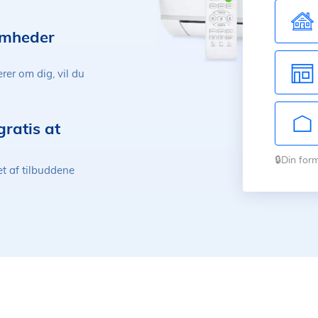
somheder
er om dig, vil du
gratis at
🔒Din for
et af tilbuddene