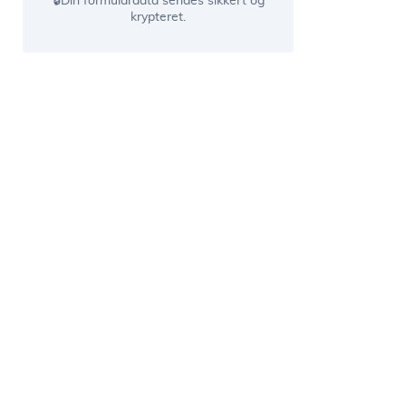
🔒Din formulardata sendes sikkert og
krypteret.