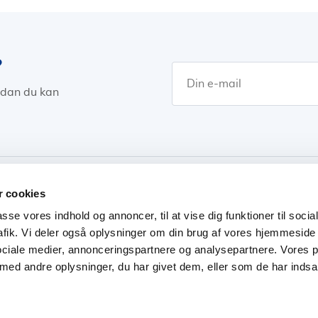
?
rdan du kan
æsø
 cookies
passe vores indhold og annoncer, til at vise dig funktioner til soci
trafik. Vi deler også oplysninger om din brug af vores hjemmesid
ONER
ARTIKLER
TJENESTETORVET
HÅNDV
ociale medier, annonceringspartnere og analysepartnere. Vores 
ed andre oplysninger, du har givet dem, eller som de har indsa
.
 ApS , Havnegade 29, 2. 1058 København K