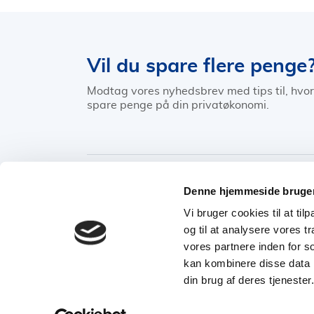
Vil du spare flere penge
Modtag vores nyhedsbrev med tips til, hvo
spare penge på din privatøkonomi.
Hovedside
Varmepumpe
Varmepumper L
Denne hjemmeside bruger
Vi bruger cookies til at til
og til at analysere vores 
KATEGORI
SELSKABER
LOKATI
vores partnere inden for s
kan kombinere disse data m
din brug af deres tjenester
© TJENESTETORVET APS 2026
Tjenestetorvet