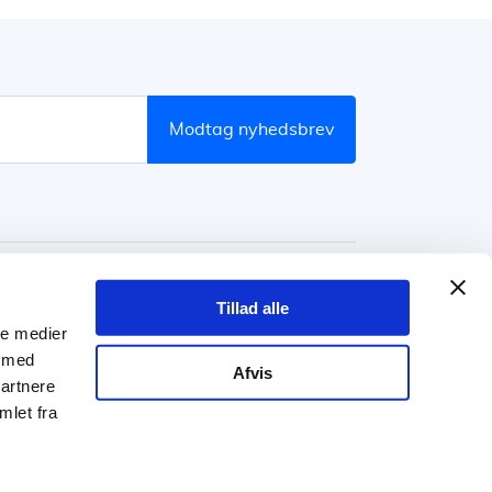
modtag nyhedsbrev
Tillad alle
ale medier
e med
ÆRKER.DK
Afvis
partnere
mlet fra