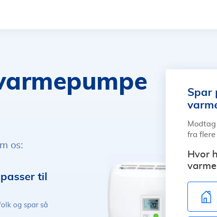
å varmepumpe
Spar 
varm
Modtag 
fra fler
em os:
Hvor h
varme
asser til
folk og spar så