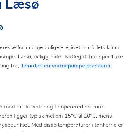
i Læsø
ø
resse for mange boligejere, idet områdets klima
umpe. Læsø, beliggende i Kattegat, har specifikke
ning for,
hvordan en varmepumpe præsterer
.
ma med milde vintre og tempererede somre.
en ligger typisk mellem 15°C til 20°C, mens
frysepunktet. Med disse temperaturer i tankerne er