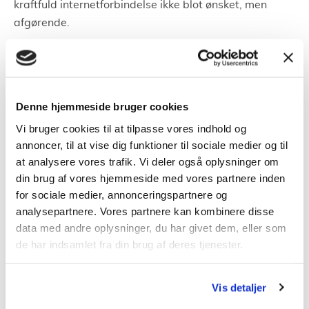
kraftfuld internetforbindelse ikke blot ønsket, men
afgørende.
De mange fordele ved hurtigt
bredbånd
Denne hjemmeside bruger cookies
Med en højhastighedsforbindelse kan daglige digitale
Vi bruger cookies til at tilpasse vores indhold og
opgaver udføres uden besvær. Streaming af
annoncer, til at vise dig funktioner til sociale medier og til
højopløsningsvideoer, online spil, deltage i virtuelle
at analysere vores trafik. Vi deler også oplysninger om
møder eller uploade store filer bliver nemmere. For
din brug af vores hjemmeside med vores partnere inden
erhvervslivet
betyder dette også hurtigere og mere
for sociale medier, annonceringspartnere og
effektiv kommunikation samt øget produktivitet.
analysepartnere. Vores partnere kan kombinere disse
data med andre oplysninger, du har givet dem, eller som
Vejen til det ideelle bredbånd i
de har indsamlet fra din brug af deres tjenester.
Aalborg
Vis detaljer
Bredbåndsbehov kan variere fra person til person.