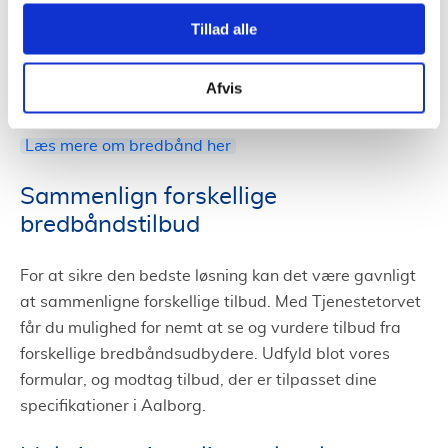
Mens nogle fokuserer på lynhurtige
downloadhastigheder for underholdning, har andre
Tillad alle
brug for en stabil forbindelse til hjemmearbejde. At
finde det bedste match til ens individuelle behov er
Afvis
derfor vigtigt.
Læs mere om bredbånd her
Sammenlign forskellige
bredbåndstilbud
For at sikre den bedste løsning kan det være gavnligt
at sammenligne forskellige tilbud. Med Tjenestetorvet
får du mulighed for nemt at se og vurdere tilbud fra
forskellige bredbåndsudbydere. Udfyld blot vores
formular, og modtag tilbud, der er tilpasset dine
specifikationer i Aalborg.