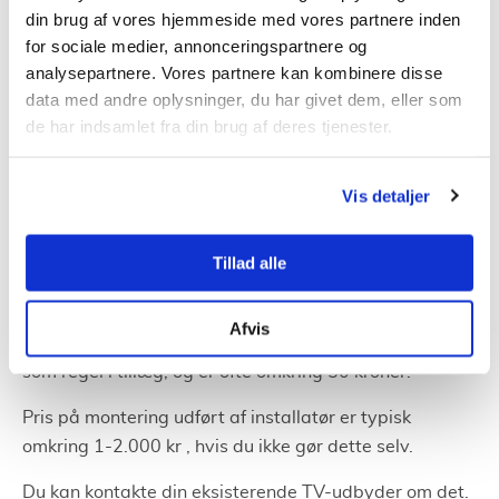
Udbyderne har dækning der, hvor du kan få ind TV-
din brug af vores hjemmeside med vores partnere inden
signaler. Som i praksis er næsten hvor som helst.
for sociale medier, annonceringspartnere og
analysepartnere. Vores partnere kan kombinere disse
Dette kan altså være et godt alternativ i områder,
data med andre oplysninger, du har givet dem, eller som
hvor der er dårlig mobil dækning eller ikke er adgang
de har indsamlet fra din brug af deres tjenester.
til fiber-net.
Hastigheden på dette bredbånd er hurtigt nok for
Vis detaljer
mange, og du slipper for at grave kabel. De fleste
bredbånd via satellit har en hastighed på op til 50
Tillad alle
Mbit/s.
Prisen på bredbånd via satellit varierer fra mellem
Afvis
200 til 600 kroner om måneden. Udstyrslejen kommer
som regel i tillæg, og er ofte omkring 50 kroner.
Pris på montering udført af installatør er typisk
omkring 1-2.000 kr , hvis du ikke gør dette selv.
Du kan kontakte din eksisterende TV-udbyder om det.