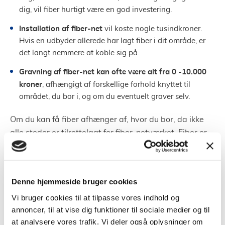
dig, vil fiber hurtigt være en god investering.
Installation af fiber-net
vil koste nogle tusindkroner.
Hvis en udbyder allerede har lagt fiber i dit område, er
det langt nemmere at koble sig på.
Gravning af fiber-net kan ofte være alt fra 0 -10.000
kroner
, afhængigt af forskellige forhold knyttet til
området, du bor i, og om du eventuelt graver selv.
Om du kan få fiber afhænger af, hvor du bor, da ikke
alle steder er tilrettelagt for fiber-netværket. Fiber er
nok mest for dig, som er optaget af ydelse over pris.
Det har måske den mest fremtidsrettede infrastruktur
og næsten ubegrænset kapacitet.
Denne hjemmeside bruger cookies
Satellitbredbånd - for de aller fleste
Vi bruger cookies til at tilpasse vores indhold og
annoncer, til at vise dig funktioner til sociale medier og til
Bredbånd via satellit er internet via parabol.
at analysere vores trafik. Vi deler også oplysninger om