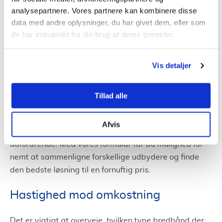
Valg af bredbånd i Faxe
analysepartnere. Vores partnere kan kombinere disse
data med andre oplysninger, du har givet dem, eller som
Selvom Faxe måske er bedst kendt for sin naturlige
de har indsamlet fra din brug af deres tjenester.
skønhed, har den også adgang til moderne
teknologier. Fra
fibernet
til
mobile forbindelser
,
Vis detaljer
bredbåndsvalg varierer efter behov og
beliggenhed
.
Fordele ved at sammenligne med
Tillad alle
Tjenestetorvet
Afvis
At finde den rette bredbåndsløsning kan være
udfordrende. Med vores formular får du mulighed for
nemt at sammenligne forskellige udbydere og finde
den bedste løsning til en fornuftig pris.
Hastighed mod omkostning
Det er vigtigt at overveje, hvilken type bredbånd der