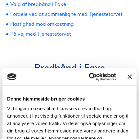
Valg af bredbånd i Faxe
Fordele ved at sammenligne med Tjenestetorvet
Hastighed mod omkostning
På vej med Tjenestetorvet
Bredbånd i Faxe
Bredbånd i Faxe
Denne hjemmeside bruger cookies
Faxe, en charmerende by i Sjællands region, med sin
Vi bruger cookies til at tilpasse vores indhold og
berømte kalkgrav og naturskønne omgivelser,
annoncer, til at vise dig funktioner til sociale medier og til
fortjener en pålidelig og hurtig internetforbindelse for
at analysere vores trafik. Vi deler også oplysninger om
at understøtte dens voksende befolkning og
erhverv
.
din brug af vores hjemmeside med vores partnere inden
for sociale medier, annonceringspartnere og