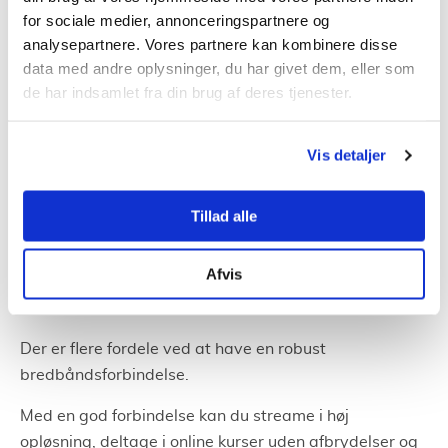
for sociale medier, annonceringspartnere og
Hastighed og datagrænser er ofte øverst på listen. En
analysepartnere. Vores partnere kan kombinere disse
høj hastighed er især essentiel for dem, der har et stort
data med andre oplysninger, du har givet dem, eller som
antal tilsluttede enheder eller bruger deres
de har indsamlet fra din brug af deres tjenester.
internetforbindelse til at streame, spille online, eller
deltage i videokonferencer.
Vis detaljer
Datagrænser, eller mangel på samme, kan betyde
forskellen mellem ubegrænset adgang og konstant
Tillad alle
overvågning af dit forbrug.
Fordelene ved en robust
Afvis
bredbåndsforbindelse
Der er flere fordele ved at have en robust
bredbåndsforbindelse.
Med en god forbindelse kan du streame i høj
opløsning, deltage i online kurser uden afbrydelser og