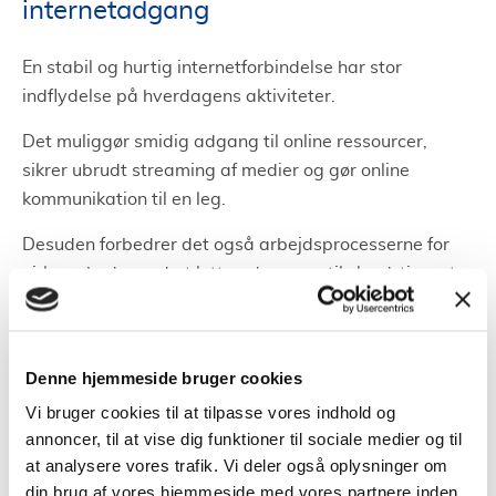
internetadgang
En stabil og hurtig internetforbindelse har stor
indflydelse på hverdagens aktiviteter.
Det muliggør smidig adgang til online ressourcer,
sikrer ubrudt streaming af medier og gør online
kommunikation til en leg.
Desuden forbedrer det også arbejdsprocesserne for
virksomheder ved at lette adgangen til cloud-tjenester
og digitaliserede arbejdsplatforme.
Faktorer der påvirker
Denne hjemmeside bruger cookies
bredbåndsvalget
Vi bruger cookies til at tilpasse vores indhold og
annoncer, til at vise dig funktioner til sociale medier og til
Flere aspekter er afgørende, når du skal vælge
at analysere vores trafik. Vi deler også oplysninger om
bredbånd i Hørsholm.
din brug af vores hjemmeside med vores partnere inden