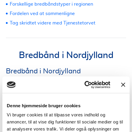
Forskellige bredbåndstyper i regionen
Fordelen ved at sammenligne
Tag skridtet videre med Tjenestetorvet
Bredbånd i Nordjylland
Bredbånd i Nordjylland
I den naturskønne region Nordjylland, hvor både
kystlinjer og bykerner blomstrer, spiller stabil og hurtig
internetforbindelse en afgørende rolle for beboernes
Denne hjemmeside bruger cookies
livskvalitet og erhvervsmuligheder.
Vi bruger cookies til at tilpasse vores indhold og
annoncer, til at vise dig funktioner til sociale medier og til
Forskellige bredbåndstyper i
at analysere vores trafik. Vi deler også oplysninger om