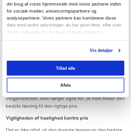
regionen
din brug af vores hjemmeside med vores partnere inden
for sociale medier, annonceringspartnere og
Nordjylland, med sin unikke geografi, har adgang til en
analysepartnere. Vores partnere kan kombinere disse
række forskellige bredbåndstilslutninger. Fra
fibernet
data med andre oplysninger, du har givet dem, eller som
til
mobile forbindelser
, valgmulighederne varierer
de har indsamlet fra din brug af deres tjenester.
baseret på specifikke områder og personlige behov.
Vis detaljer
Fordelen ved at sammenligne
Tillad alle
Tjenestetorvet kommer ind i billedet netop her.
Gennem vores formular får brugerne nemt og hurtigt
mulighed for at sammenligne tilbud fra forskellige
Afvis
udbydere. Dette giver ikke bare klarhed i
valgprocessen, men sørger også for, at man finder den
bedste løsning til den rigtige pris.
Vigtigheden af hastighed kontra pris
Det er ikke altid, at den dyreste løsning er den bedste,