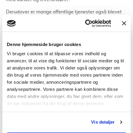
Derudover er mange offentlige tjenester også blevet
digitaliserede, hvilket gør det nødvendigt at have en
pålidelig internetforbindelse.
Typer af bredbånd i Silkeborg
Denne hjemmeside bruger cookies
Vi bruger cookies til at tilpasse vores indhold og
Der er flere forskellige typer af
bredbånd
annoncer, til at vise dig funktioner til sociale medier og til
tilgængelige i Silkeborg, herunder fiber, kabel og
at analysere vores trafik. Vi deler også oplysninger om
mobilt bredbånd.
din brug af vores hjemmeside med vores partnere inden
for sociale medier, annonceringspartnere og
Hver af disse typer har sine fordele og ulemper. For
analysepartnere. Vores partnere kan kombinere disse
eksempel er fibernet generelt hurtigere og mere
data med andre oplysninger, du har givet dem, eller som
pålideligt end andre typer af bredbånd, men det kan
de har indsamlet fra din brug af deres tjenester.
også være dyrere.
Mobilt bredbånd er mere fleksibelt og kan bruges på
Vis detaljer
farten, men det kan nogle gange være langsommere