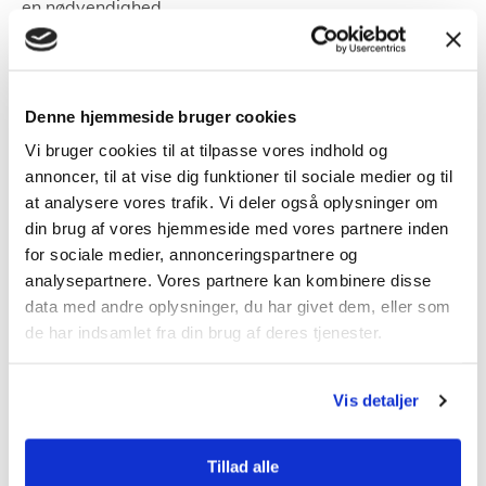
en nødvendighed.
Fordele ved en solid
bredbåndsforbindelse
Denne hjemmeside bruger cookies
Når man har adgang til en højhastighedsforbindelse,
Vi bruger cookies til at tilpasse vores indhold og
annoncer, til at vise dig funktioner til sociale medier og til
åbner det døre til uafbrudt streaming, hurtig
at analysere vores trafik. Vi deler også oplysninger om
datatransmission og problemfri online samarbejde.
din brug af vores hjemmeside med vores partnere inden
Dette forøger livskvaliteten for den enkelte bruger og
for sociale medier, annonceringspartnere og
muliggør en mere effektiv drift for
virksomheder
.
analysepartnere. Vores partnere kan kombinere disse
data med andre oplysninger, du har givet dem, eller som
Vælg det rette bredbånd i Thisted
de har indsamlet fra din brug af deres tjenester.
Ens behov for bredbånd kan variere stærkt afhængigt
Vis detaljer
af ens daglige aktiviteter. Nogle kræver lynhurtig
hastighed til gaming eller streaming, mens andre har
brug for en stabil forbindelse til arbejdsrelaterede
Tillad alle
opgaver. Det er derfor essentielt at vurdere og