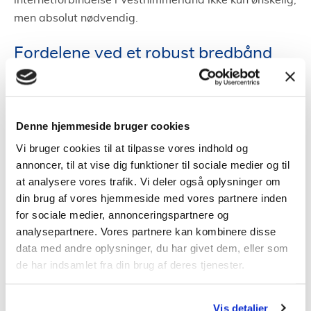
internetforbindelse i Vesthimmerland ikke kun ønskelig,
men absolut nødvendig.
Fordelene ved et robust bredbånd
Med en pålidelig bredbåndsforbindelse kan man
opleve en mere ubesværet digital dagligdag. Uanset
om det er streaming af film, deltagelse i
Denne hjemmeside bruger cookies
videokonferencer eller online spil, giver en kraftfuld
Vi bruger cookies til at tilpasse vores indhold og
forbindelse en smidig oplevelse. For virksomheder kan
annoncer, til at vise dig funktioner til sociale medier og til
dette betyde mere effektivitet og bedre forbindelser
at analysere vores trafik. Vi deler også oplysninger om
med kunder og partnere.
din brug af vores hjemmeside med vores partnere inden
for sociale medier, annonceringspartnere og
Valget af det bedste bredbånd i
analysepartnere. Vores partnere kan kombinere disse
data med andre oplysninger, du har givet dem, eller som
Vesthimmerland
de har indsamlet fra din brug af deres tjenester.
Folk har forskellige behov, når det kommer til
bredbånd. Mens nogle prioriterer høje
Vis detaljer