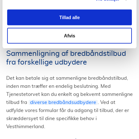
downloadhastigheder til underholdning, kan andre
have brug for en konsekvent forbindelse til arbejde
Tillad alle
eller studier. Derfor er det vigtigt at undersøge
markedet og finde det tilbud, der bedst passer til dine
Afvis
krav.
Sammenligning af bredbåndstilbud
fra forskellige udbydere
Det kan betale sig at sammenligne bredbåndstilbud,
inden man træffer en endelig beslutning. Med
Tjenestetorvet kan du enkelt og bekvemt sammenligne
tilbud fra
diverse bredbåndsudbydere
. Ved at
udfylde vores formular får du adgang til tilbud, der er
skræddersyet til dine specifikke behov i
Vesthimmerland.