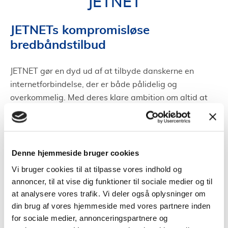
JETNET
JETNETs kompromisløse
bredbåndstilbud
JETNET gør en dyd ud af at tilbyde danskerne en
internetforbindelse, der er både pålidelig og
overkommelig. Med deres klare ambition om altid at
have den mest konkurrencedygtige pris på markedet,
står de som et attraktivt valg for mange.
Billigt men kvalitetsrigt
Denne hjemmeside bruger cookies
Vi bruger cookies til at tilpasse vores indhold og
Pris kan være en vigtig faktor, når man vælger sin
annoncer, til at vise dig funktioner til sociale medier og til
bredbåndsudbyder, men det betyder ikke, at man skal
at analysere vores trafik. Vi deler også oplysninger om
gå på kompromis med kvaliteten. JETNET viser, at det
din brug af vores hjemmeside med vores partnere inden
er muligt at kombinere de to. Firmaet er fast besluttet
for sociale medier, annonceringspartnere og