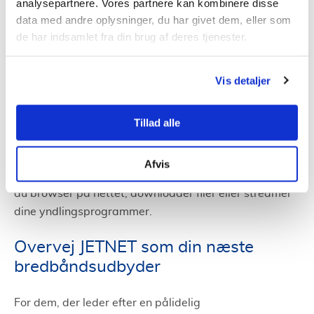
på at give deres kunder den bedste værdi for
analysepartnere. Vores partnere kan kombinere disse
data med andre oplysninger, du har givet dem, eller som
pengene, hvilket afspejler sig i deres attraktive priser.
de har indsamlet fra din brug af deres tjenester.
Hvilke typer bredbånd du kan få
Læs mere om:
Vis detaljer
Norton sikkerhed inkluderet
I en tid, hvor online sikkerhed er mere afgørende end
Tillad alle
nogensinde, er det rart at vide, at man er beskyttet.
Når du vælger JETNET, får du 12 måneders Norton
Afvis
sikkerhed helt gratis. Det giver en ekstra tryghed, når
du browser på nettet, downloader filer eller streamer
dine yndlingsprogrammer.
Overvej JETNET som din næste
bredbåndsudbyder
For dem, der leder efter en pålidelig