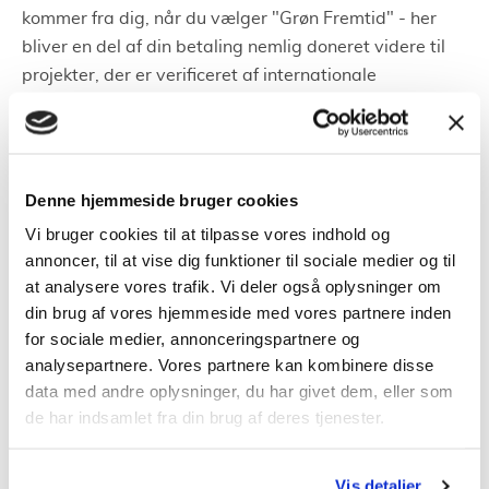
kommer fra dig, når du vælger "Grøn Fremtid" - her
bliver en del af din betaling nemlig doneret videre til
projekter, der er verificeret af internationale
standarder hos Gold Standard.
https://www.goldstandard.org
Produktet har givet EWII to blade i en
Denne hjemmeside bruger cookies
mærkningsordning lavet af Forbrugerombudsmanden.
Vi bruger cookies til at tilpasse vores indhold og
Ordningen skal sikre et mere gennemsikret marked -
annoncer, til at vise dig funktioner til sociale medier og til
og hjælpe forbrugerne med at finde frem til de
at analysere vores trafik. Vi deler også oplysninger om
elselskaber, som reelt vil arbejde for den grønne
din brug af vores hjemmeside med vores partnere inden
omstilling.
for sociale medier, annonceringspartnere og
analysepartnere. Vores partnere kan kombinere disse
EWII's datterselskaber: billig el,
data med andre oplysninger, du har givet dem, eller som
vand, varme og fibernet
de har indsamlet fra din brug af deres tjenester.
EWII har en lang række datterselskaber. Herunder er
Vis detaljer