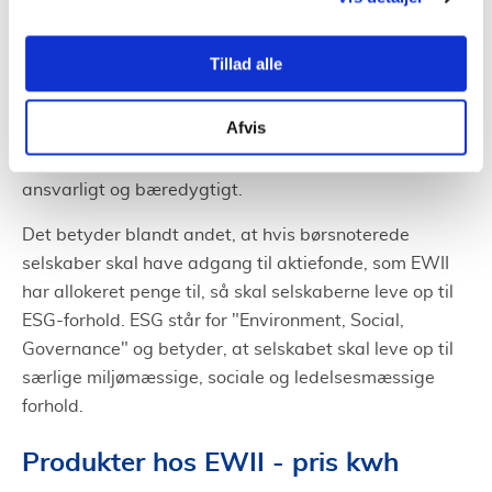
Trefor El-net A/S, Trefor Vand A/S og Trefor Varme A/S,
der, som navnene antyder, står for EWII's produktion
og salg af vand og varme samt for udbygningen, salg
Tillad alle
og vedligehold af elnettet.
Afvis
EWII har derudover datterselskabet EWII Invest, som
det over det seneste år har omlagt til at være mere
ansvarligt og bæredygtigt.
Det betyder blandt andet, at hvis børsnoterede
selskaber skal have adgang til aktiefonde, som EWII
har allokeret penge til, så skal selskaberne leve op til
ESG-forhold. ESG står for "Environment, Social,
Governance" og betyder, at selskabet skal leve op til
særlige miljømæssige, sociale og ledelsesmæssige
forhold.
Produkter hos EWII - pris kwh