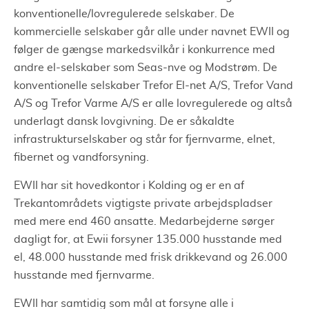
konventionelle/lovregulerede selskaber. De
kommercielle selskaber går alle under navnet EWII og
følger de gængse markedsvilkår i konkurrence med
andre el-selskaber som Seas-nve og Modstrøm. De
konventionelle selskaber Trefor El-net A/S, Trefor Vand
A/S og Trefor Varme A/S er alle lovregulerede og altså
underlagt dansk lovgivning. De er såkaldte
infrastrukturselskaber og står for fjernvarme, elnet,
fibernet og vandforsyning.
EWII har sit hovedkontor i Kolding og er en af
Trekantområdets vigtigste private arbejdspladser
med mere end 460 ansatte. Medarbejderne sørger
dagligt for, at Ewii forsyner 135.000 husstande med
el, 48.000 husstande med frisk drikkevand og 26.000
husstande med fjernvarme.
EWII har samtidig som mål at forsyne alle i