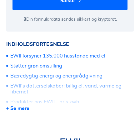
næste
🔒Din formulardata sendes sikkert og krypteret.
INDHOLDSFORTEGNELSE
EWII forsyner 135.000 husstande med el
Støtter grøn omstilling
Bæredygtig energi og energirådgivning
EWII's datterselskaber: billig el, vand, varme og
fibernet
Produkter hos EWII - pris kwh
Se mere
Stort overskud i 2020
Følg strømmen - vælg billig el og grøn energi