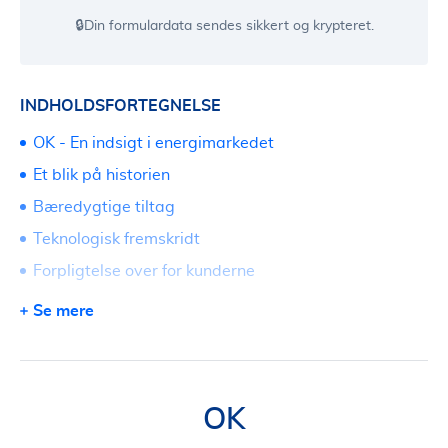
🔒Din formulardata sendes sikkert og krypteret.
INDHOLDSFORTEGNELSE
OK - En indsigt i energimarkedet
Et blik på historien
Bæredygtige tiltag
Teknologisk fremskridt
Forpligtelse over for kunderne
Sammenlign og vælg det bedste
Se mere
Engageret i lokalsamfundet
Fordele ved OK
Gør dit næste træk
OK