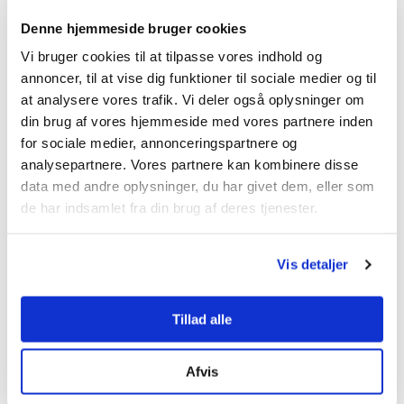
har OK forstået vigtigheden af bæredygtige
Denne hjemmeside bruger cookies
energiløsninger. De arbejder aktivt mod en grønnere
Vi bruger cookies til at tilpasse vores indhold og
fremtid ved at investere i vedvarende energikilder og
annoncer, til at vise dig funktioner til sociale medier og til
teknologier.
at analysere vores trafik. Vi deler også oplysninger om
din brug af vores hjemmeside med vores partnere inden
Teknologisk fremskridt
for sociale medier, annonceringspartnere og
analysepartnere. Vores partnere kan kombinere disse
For OK er fremskridt nøgleordet. De adopterer løbende
data med andre oplysninger, du har givet dem, eller som
den nyeste teknologi for at sikre, at deres kunder får
de har indsamlet fra din brug af deres tjenester.
den mest effektive og pålidelige energiservice.
Vis detaljer
Forpligtelse over for kunderne
For OK er kundens tilfredshed af yderste vigtighed. De
Tillad alle
arbejder uafbrudt for at forbedre deres serviceydelser
og tilbyder skræddersyede løsninger for at opfylde de
Afvis
specifikke krav hos hver enkelt kunde.