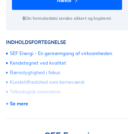
næste
🔒Din formulardata sendes sikkert og krypteret.
INDHOLDSFORTEGNELSE
SEF Energi - En gennemgang af virksomheden
Kendetegnet ved kvalitet
Bæredygtighed i fokus
Kundetilfredshed som kerneværdi
Teknologisk innovation
Bidrag til samfundet
Se mere
Konkurrencedygtige tilbud
Fremtiden for SEF Energi
Find den rette løsning for dig