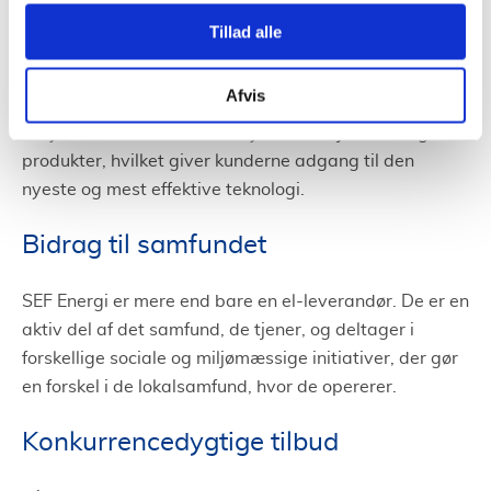
Teknologisk innovation
Tillad alle
SEF Energi er altid på forkant med den teknologiske
Afvis
udvikling. Deres investeringer i forskning og udvikling
betyder, at de konstant fornyer deres tjenester og
produkter, hvilket giver kunderne adgang til den
nyeste og mest effektive teknologi.
Bidrag til samfundet
SEF Energi er mere end bare en el-leverandør. De er en
aktiv del af det samfund, de tjener, og deltager i
forskellige sociale og miljømæssige initiativer, der gør
en forskel i de lokalsamfund, hvor de opererer.
Konkurrencedygtige tilbud