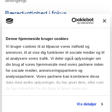
ufravigeligt.
Bæredygtighed i fokus
SEF Energi tror på en grønnere fremtid. Med konstante
investeringer i vedvarende energikilder viser de vejen
Denne hjemmeside bruger cookies
frem for den bæredygtige omstilling i Danmark. Dette
engagement understreger deres ansvarlige tilgang til
Vi bruger cookies til at tilpasse vores indhold og
annoncer, til at vise dig funktioner til sociale medier og til
energiproduktion.
at analysere vores trafik. Vi deler også oplysninger om
Kundetilfredshed som kerneværdi
din brug af vores hjemmeside med vores partnere inden
for sociale medier, annonceringspartnere og
analysepartnere. Vores partnere kan kombinere disse
For SEF Energi er kundens behov altid i centrum. De
data med andre oplysninger, du har givet dem, eller som
arbejder utrætteligt for at sikre, at hver interaktion
de har indsamlet fra din brug af deres tjenester.
med kunderne er positiv, og at de løsninger, de
tilbyder, er skræddersyede til den enkelte kundes
behov.
Vis detaljer