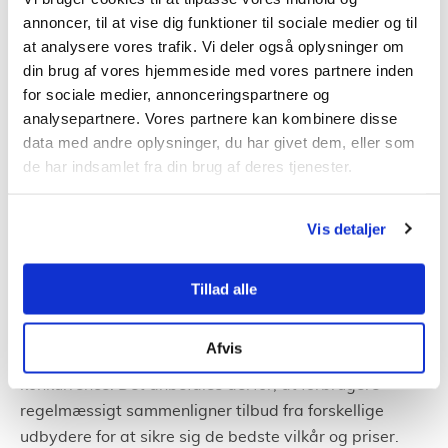
annoncer, til at vise dig funktioner til sociale medier og til
sikrer ikke kun en renere energiforsyning, men også
at analysere vores trafik. Vi deler også oplysninger om
konkurrencedygtige priser for kunderne.
din brug af vores hjemmeside med vores partnere inden
for sociale medier, annonceringspartnere og
Kundeorienteret tilgang
analysepartnere. Vores partnere kan kombinere disse
data med andre oplysninger, du har givet dem, eller som
Strømlinet sætter kunden i centrum for deres
de har indsamlet fra din brug af deres tjenester.
forretning. Med en dedikeret kundeservice, der er
tilgængelig døgnet rundt, og en brugervenlig online
Vis detaljer
portal, sikrer virksomheden, at kundens behov altid er i
fokus.
Tillad alle
Konkurrence i el-markedet
Afvis
Markedet for elektricitetsforsyning er præget af skarp
konkurrence. Det anbefales derfor, at forbrugere
regelmæssigt sammenligner tilbud fra forskellige
udbydere for at sikre sig de bedste vilkår og priser.