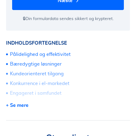
næste
🔒Din formulardata sendes sikkert og krypteret.
INDHOLDSFORTEGNELSE
Pålidelighed og effektivitet
Bæredygtige løsninger
Kundeorienteret tilgang
Konkurrence i el-markedet
Engageret i samfundet
Fremtiden for Strømlinet
Se mere
Sådan får du de bedste tilbud