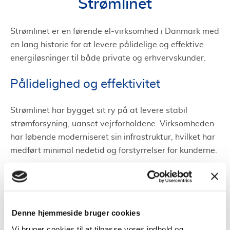
Strømlinet
Strømlinet er en førende el-virksomhed i Danmark med
en lang historie for at levere pålidelige og effektive
energiløsninger til både private og erhvervskunder.
Pålidelighed og effektivitet
Strømlinet har bygget sit ry på at levere stabil
strømforsyning, uanset vejrforholdene. Virksomheden
har løbende moderniseret sin infrastruktur, hvilket har
medført minimal nedetid og forstyrrelser for kunderne.
Bæredygtige løsninger
Et af virksomhedens kendetegn er dets forpligtelse til
Denne hjemmeside bruger cookies
bæredygtighed. Strømlinet investerer konstant i grøn
Vi bruger cookies til at tilpasse vores indhold og
teknologi, herunder solpaneler og vindmøller. Dette