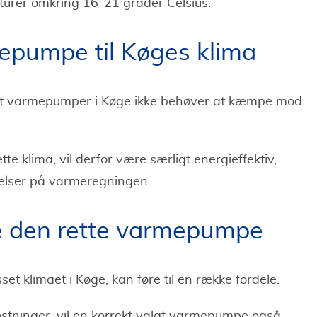
rer omkring 16-21 grader Celsius.
epumpe til Køges klima
, at varmepumper i Køge ikke behøver at kæmpe mod
te klima, vil derfor være særligt energieffektiv,
relser på varmeregningen.
e den rette varmepumpe
t klimaet i Køge, kan føre til en række fordele.
stninger, vil en korrekt valgt varmepumpe også