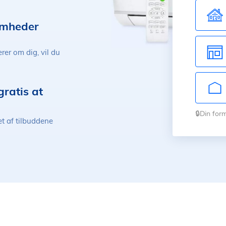
somheder
er om dig, vil du
gratis at
🔒Din for
et af tilbuddene