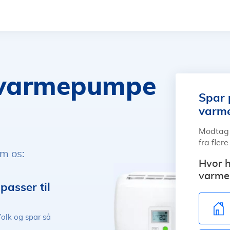
å varmepumpe
Spar 
varm
Modtag 
fra fler
em os:
Hvor h
varme
asser til
folk og spar så