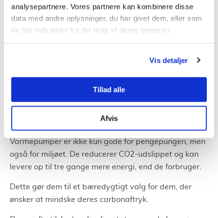
analysepartnere. Vores partnere kan kombinere disse
vigtigt at vælge den, der passer bedst til Taastrups
data med andre oplysninger, du har givet dem, eller som
klima.
de har indsamlet fra din brug af deres tjenester.
For eksempel kan en
luft-til-luft varmepumpe
være
ideel til milde vintre, mens en jord-til-vand
Vis detaljer
varmepumpe kan tilbyde mere stabil varme i kolde
perioder.
Tillad alle
Økonomiske og miljømæssige
fordele
Afvis
Varmepumper er ikke kun gode for pengepungen, men
også for miljøet. De reducerer CO2-udslippet og kan
levere op til tre gange mere energi, end de forbruger.
Dette gør dem til et bæredygtigt valg for dem, der
ønsker at mindske deres carbonaftryk.