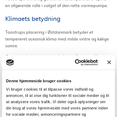
en afgørende rolle i valget af den rette varmepumpe.
Klimaets betydning
Taastrups placering i Østdanmark betyder et
tempereret oceanisk klima med milde vintre og kølige
somre.
Gennemsnitstemperaturen i vintermånederne ligger
mellem 0 og 5 grader Celsius, mens sommeren kan
byde på temperaturer fra 16 til 22 grader Celsius.
Denne hjemmeside bruger cookies
En varmepumpes effektivitet og funktion kan variere
med disse temperaturændringer.
Vi bruger cookies til at tilpasse vores indhold og
annoncer, til at vise dig funktioner til sociale medier og til
Valget af den rette varmepumpe
at analysere vores trafik. Vi deler også oplysninger om
din brug af vores hjemmeside med vores partnere inden
for sociale medier, annonceringspartnere og
Der findes forskellige varmepumpetyper, og det er