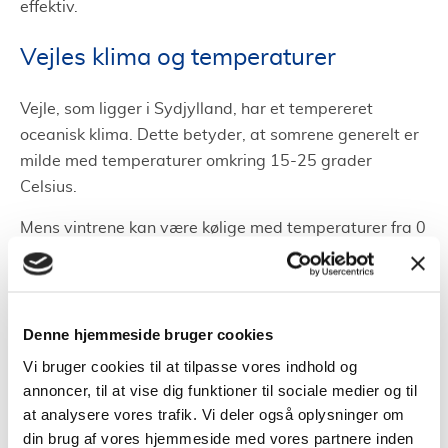
effektiv.
Vejles klima og temperaturer
Vejle, som ligger i Sydjylland, har et tempereret
oceanisk klima. Dette betyder, at somrene generelt er
milde med temperaturer omkring 15-25 grader
Celsius.
Mens vintrene kan være kølige med temperaturer fra 0
til 7 grader Celsius. Disse temperaturer kan variere,
men det er disse gennemsnitsværdier, man bør have in
mente, når man overvejer en varmepumpe.
Denne hjemmeside bruger cookies
Typer af varmepumper og deres
Vi bruger cookies til at tilpasse vores indhold og
egnethed
annoncer, til at vise dig funktioner til sociale medier og til
at analysere vores trafik. Vi deler også oplysninger om
Flere varmepumpetyper findes på markedet.
Luft-til-
din brug af vores hjemmeside med vores partnere inden