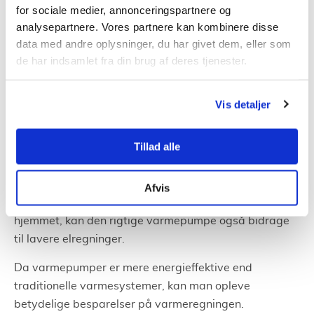
for sociale medier, annonceringspartnere og
luft-varmepumper
er ofte velegnede til områder med
analysepartnere. Vores partnere kan kombinere disse
mildere vintre, da de kan have svært ved at varme
data med andre oplysninger, du har givet dem, eller som
effektivt op i meget kolde temperaturer.
de har indsamlet fra din brug af deres tjenester.
Til gengæld er jord-til-vand varmepumper gode til at
levere stabil varme i de koldere perioder og kan være
Vis detaljer
et bedre valg for Vejles klima.
Fordele ved at vælge den rigtige
Tillad alle
varmepumpe
Afvis
Udover at sikre konstant behagelig temperatur i
hjemmet, kan den rigtige varmepumpe også bidrage
til lavere elregninger.
Da varmepumper er mere energieffektive end
traditionelle varmesystemer, kan man opleve
betydelige besparelser på varmeregningen.