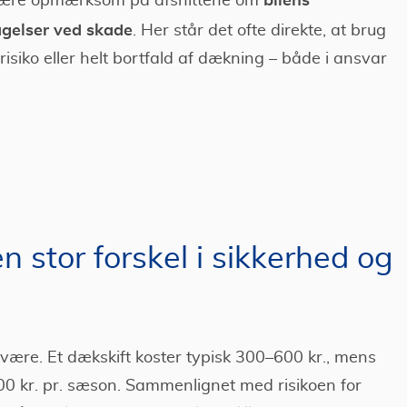
ær være opmærksom på afsnittene om
gelser ved skade
. Her står det ofte direkte, at brug
risiko eller helt bortfald af dækning – både i ansvar
 en stor forskel i sikkerhed og
 være. Et dækskift koster typisk 300–600 kr., mens
0 kr. pr. sæson. Sammenlignet med risikoen for