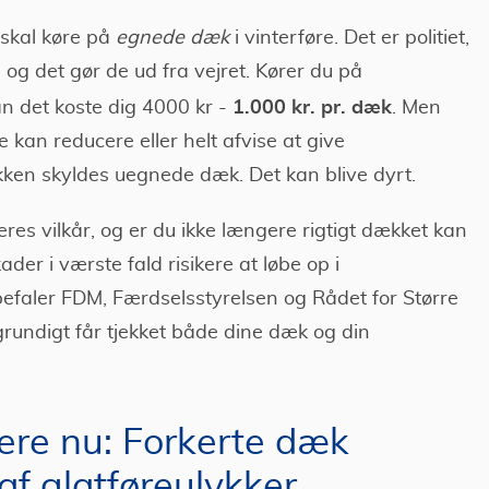
skal køre på
egnede dæk
i vinterføre. Det er politiet,
og det gør de ud fra vejret. Kører du på
1.000 kr. pr. dæk
kan det koste dig 4000 kr -
. Men
 kan reducere eller helt afvise at give
ykken skyldes uegnede dæk. Det kan blive dyrt.
res vilkår, og er du ikke længere rigtigt dækket kan
er i værste fald risikere at løbe op i
befaler FDM, Færdselsstyrelsen og Rådet for Større
grundigt får tjekket både dine dæk og din
ere nu: Forkerte dæk
af glatføreulykker