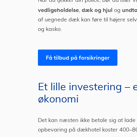
Når du tjekker din police, bør du is
vedligeholdelse
dæk og hjul
undta
,
og
af uegnede dæk kan føre til højere selv
og kasko.
Få tilbud på forsikringer
Et lille investering –
økonomi
Det kan næsten ikke betale sig at lade
opbevaring på dækhotel koster 400–80