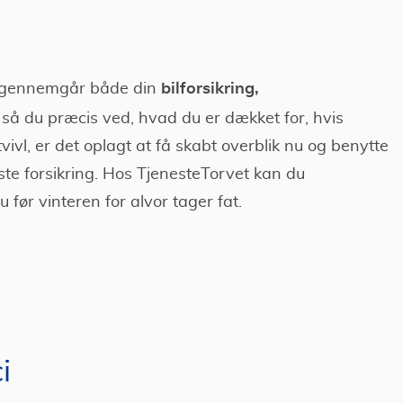
bilforsikring,
du gennemgår både din
, så du præcis ved, hvad du er dækket for, hvis
vivl, er det oplagt at få skabt overblik nu og benytte
igste forsikring. Hos TjenesteTorvet kan du
 før vinteren for alvor tager fat.
i