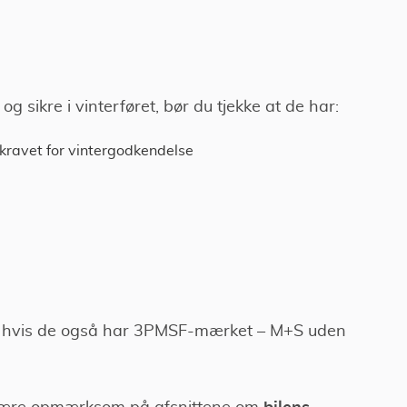
g sikre i vinterføret, bør du tjekke at de har:
 kravet for vintergodkendelse
e, hvis de også har 3PMSF-mærket – M+S uden
bilens