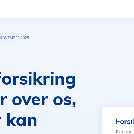
 NOVEMBER 2025
forsikring
r over os,
v kan
Forsi
Kan du f