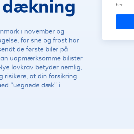
n dækning
her.
anmark i november og
gelse, for sne og frost har
sendt de første biler på
 kan uopmærksomme bilister
 Nye lovkrav betyder nemlig,
risikere, at din forsikring
 med ”uegnede dæk” i