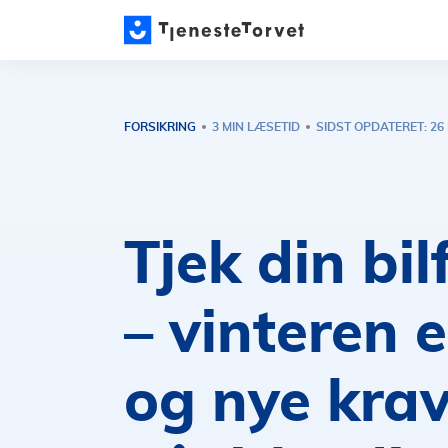
FORSIKRING
3 MIN LÆSETID
SIDST OPDATERET: 26
Tjek din bil
– vinteren e
og nye kra