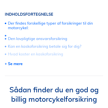
INDHOLDSFORTEGNELSE
Der findes forskellige typer af forsikringer til din
motorcykel:
Den lovpligtige ansvarsforsikring
Kan en kaskoforsikring betale sig for dig?
Hvad koster en kaskoforsikring
Samlerabat kan være vejen til en billig mc forsikring
Se mere
Køreteknisk kursus = billigere motorcykelforsikring
Gode tilvalg til din mc forsikring
Udfyld vores formular og slip for selv at indhente
Sådan finder du en god og
tilbud på din motorcykelforsikring
billig motorcykelforsikring