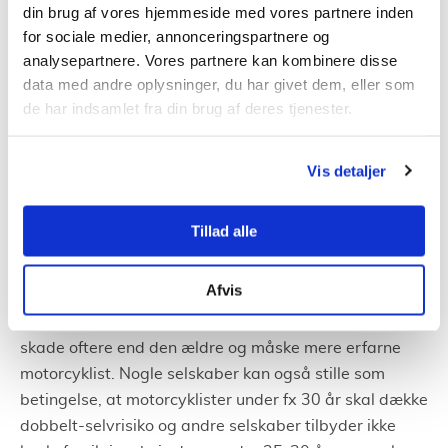
din brug af vores hjemmeside med vores partnere inden
vejhjælp – også i udlandet. Og den vil typisk erstatte
for sociale medier, annonceringspartnere og
fastmonteret tilbehør med en værdi op til 14.663 kr.
analysepartnere. Vores partnere kan kombinere disse
(2021-indeks).
data med andre oplysninger, du har givet dem, eller som
de har indsamlet fra din brug af deres tjenester.
Hvad koster en kaskoforsikring
Vis detaljer
Prisen på din mc forsikring afhænger af flere forskellige
faktorer, som kan variere fra selskab til selskab:
Tillad alle
Din alder
Afvis
En 19-årig betaler mere i forsikringspræmie end en
40-årig, da yngre motorcyklister statistisk set får en
skade oftere end den ældre og måske mere erfarne
motorcyklist. Nogle selskaber kan også stille som
betingelse, at motorcyklister under fx 30 år skal dække
dobbelt-selvrisiko og andre selskaber tilbyder ikke