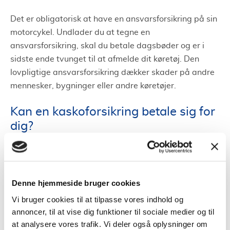
Det er obligatorisk at have en ansvarsforsikring på sin
motorcykel. Undlader du at tegne en
ansvarsforsikring, skal du betale dagsbøder og er i
sidste ende tvunget til at afmelde dit køretøj. Den
lovpligtige ansvarsforsikring dækker skader på andre
mennesker, bygninger eller andre køretøjer.
Kan en kaskoforsikring betale sig for
dig?
Hvis du vil køre mere trygt på vejene, når det gælder
din økonomi, bør du vælge en motorcykelforsikring
med kasko. Den dækker skader på din motorcykel for
Denne hjemmeside bruger cookies
eksempel som følge af kollision, styrt, brand, ved
Vi bruger cookies til at tilpasse vores indhold og
tyveri og lignende.
annoncer, til at vise dig funktioner til sociale medier og til
at analysere vores trafik. Vi deler også oplysninger om
Kaskoforsikringen dækker i nogle tilfælde redning og