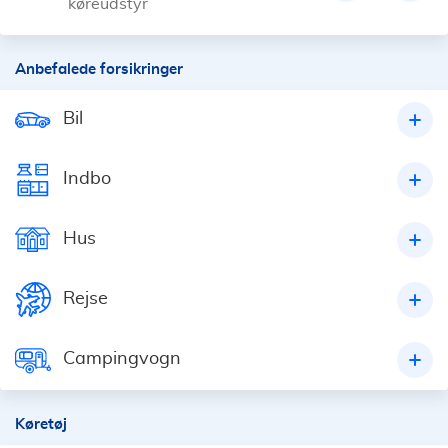
køreudstyr
Anbefalede forsikringer
Bil
Indbo
Hus
Rejse
Campingvogn
Køretøj