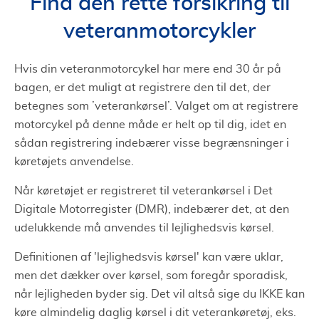
Find den rette forsikring til
Dansk autohjælp
Har du en klassisk bil?
veteranmotorcykler
Andre forsikringer til dit veterankøretøj
Hvis din veteranmotorcykel har mere end 30 år på
bagen, er det muligt at registrere den til det, der
betegnes som ’veterankørsel’. Valget om at registrere
motorcykel på denne måde er helt op til dig, idet en
sådan registrering indebærer visse begrænsninger i
køretøjets anvendelse.
Når køretøjet er registreret til veterankørsel i Det
Digitale Motorregister (DMR), indebærer det, at den
udelukkende må anvendes til lejlighedsvis kørsel.
Definitionen af 'lejlighedsvis kørsel' kan være uklar,
men det dækker over kørsel, som foregår sporadisk,
når lejligheden byder sig. Det vil altså sige du IKKE kan
køre almindelig daglig kørsel i dit veterankøretøj, eks.