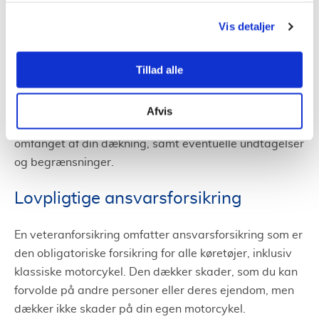
Vis detaljer
Produktinformationsdokument (PID)
Veteran
Tillad alle
PID er et vigtigt dokument, der giver detaljerede
oplysninger om forsikringsproduktet. Det er essentielt
Afvis
at læse dette dokument grundigt for at forstå
omfanget af din dækning, samt eventuelle undtagelser
og begrænsninger.
Lovpligtige ansvarsforsikring
En veteranforsikring omfatter ansvarsforsikring som er
den obligatoriske forsikring for alle køretøjer, inklusiv
klassiske motorcykel. Den dækker skader, som du kan
forvolde på andre personer eller deres ejendom, men
dækker ikke skader på din egen motorcykel.