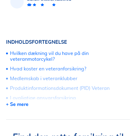
INDHOLDSFORTEGNELSE
Hvilken dækning vil du have på din
veteranmotorcykel?
Hvad koster en veteranforsikring?
Medlemskab i veteranklubber
Produktinformationsdokument (PID) Veteran
Lovpligtige ansvarsforsikring
Se mere
Kørsel i udlandet på din veteranmotorcykel
Kaskoforsikring som tilvalg til dit veterankøretøj
Frit valg af værksted til klassisk motorcykel