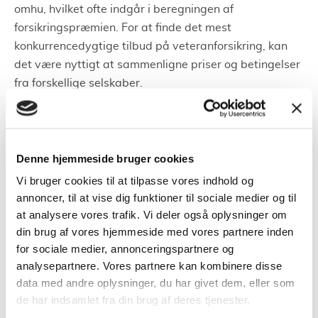
omhu, hvilket ofte indgår i beregningen af
forsikringspræmien. For at finde det mest
konkurrencedygtige tilbud på veteranforsikring, kan
det være nyttigt at sammenligne priser og betingelser
fra forskellige selskaber.
Oftest kan man få rabatter ved at registrer og forsikrer
flere veterankøretøjer. Dér vil prisen på forsikringen
også kunne forbedres.
Denne hjemmeside bruger cookies
Vi bruger cookies til at tilpasse vores indhold og
Medlemskab i veteranklubber
annoncer, til at vise dig funktioner til sociale medier og til
at analysere vores trafik. Vi deler også oplysninger om
Hvis du er medlem af en veteranklub, kan det være en
din brug af vores hjemmeside med vores partnere inden
fordel at forsikrer sine veterankøretøjer derigennem.
for sociale medier, annonceringspartnere og
Oftest har klubberne et samarbejde med
analysepartnere. Vores partnere kan kombinere disse
forsikringsselskaber der giver dem fordelagtige priser
data med andre oplysninger, du har givet dem, eller som
på en forsikring. Tjek med din lokale veteranklub og
de har indsamlet fra din brug af deres tjenester.
hør nærmere på hvordan det forgår.