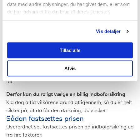
person, og fra forsikringsselskab til forsikringsselskab.
data med andre oplysninger, du har givet dem, eller som
de har indsamlet fra din brug af deres tjenester.
Det afhænger både af din valgte dækning, men også
andre faktorer som f.eks. din bopæl.
Vis detaljer
I din jagt på den bedste indboforsikring skal du være
varsom med at sætte lighedstegn mellem pris og
En indboforsikring er ikke bedre, bare fordi
kvalitet.
Tillad alle
den koster mere
. Faktisk har flere
markedsundersøgelser vist, at der ikke nødvendigvis
Afvis
er sammenhæng mellem prisen og den dækning, man
får.
Derfor kan du roligt vælge en billig indboforsikring
.
Kig dog altid vilkårene grundigt igennem, så du er helt
sikker på, at du får den dækning, du ønsker.
Sådan fastsættes prisen
Overordnet set fastsættes prisen på indboforsikring ud
fra fire faktorer: