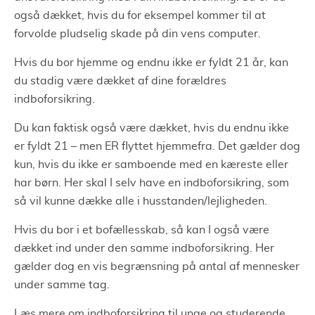
også dækket, hvis du for eksempel kommer til at
forvolde pludselig skade på din vens computer.
Hvis du bor hjemme og endnu ikke er fyldt 21 år, kan
du stadig være dækket af dine forældres
indboforsikring.
Du kan faktisk også være dækket, hvis du endnu ikke
er fyldt 21 – men ER flyttet hjemmefra. Det gælder dog
kun, hvis du ikke er samboende med en kæreste eller
har børn. Her skal I selv have en indboforsikring, som
så vil kunne dække alle i husstanden/lejligheden.
Hvis du bor i et bofællesskab, så kan I også være
dækket ind under den samme indboforsikring. Her
gælder dog en vis begrænsning på antal af mennesker
under samme tag.
Læs mere om indboforsikring til unge og studerende