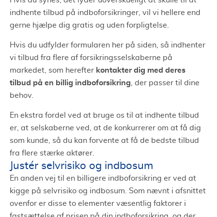
Hvis du synes, det lyder uoverskueligt at skulle til at
indhente tilbud på indboforsikringer, vil vi hellere end
gerne hjælpe dig gratis og uden forpligtelse.
Hvis du udfylder formularen her på siden, så indhenter
vi tilbud fra flere af forsikringsselskaberne på
kontakter dig med deres
markedet, som herefter
tilbud på en billig indboforsikring
, der passer til dine
behov.
En ekstra fordel ved at bruge os til at indhente tilbud
er, at selskaberne ved, at de konkurrerer om at få dig
som kunde, så du kan forvente at få de bedste tilbud
fra flere stærke aktører.
Justér selvrisiko og indbosum
En anden vej til en billigere indboforsikring er ved at
kigge på selvrisiko og indbosum. Som nævnt i afsnittet
ovenfor er disse to elementer væsentlig faktorer i
fastsættelse af prisen på din indboforsikring, og der