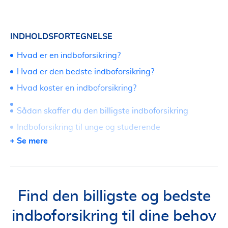
INDHOLDSFORTEGNELSE
Hvad er en indboforsikring?
Hvad er den bedste indboforsikring?
Hvad koster en indboforsikring?
Sådan skaffer du den billigste indboforsikring
Indboforsikring til unge og studerende
Se mere
Sammenlign indboforsikring gennem TjenesteTorvet
og få en lavere pris
Find den billigste og bedste
indboforsikring til dine behov