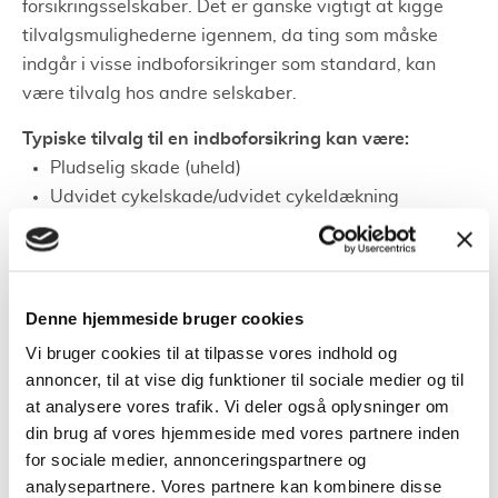
forsikringsselskaber. Det er ganske vigtigt at kigge
tilvalgsmulighederne igennem, da ting som måske
indgår i visse indboforsikringer som standard, kan
være tilvalg hos andre selskaber.
Typiske tilvalg til en indboforsikring kan være:
Pludselig skade (uheld)
Udvidet cykelskade/udvidet cykeldækning
Dyrt indbo - eksempelvis smykker eller
motoriserede haveredskaber
Elektronikforsikring
Rejse- og afbestillingsforsikring
Denne hjemmeside bruger cookies
Udvidet vandskade
Vi bruger cookies til at tilpasse vores indhold og
Glas- og sanitetsforsikring
annoncer, til at vise dig funktioner til sociale medier og til
Visse private retssager
at analysere vores trafik. Vi deler også oplysninger om
din brug af vores hjemmeside med vores partnere inden
Hvad koster en indboforsikring?
for sociale medier, annonceringspartnere og
Prisen på en indboforsikring er forskellig fra person til
analysepartnere. Vores partnere kan kombinere disse