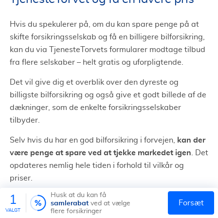
Hvis du spekulerer på, om du kan spare penge på at
skifte forsikringsselskab og få en billigere bilforsikring,
kan du via TjenesteTorvets formularer modtage tilbud
fra flere selskaber – helt gratis og uforpligtende.
Det vil give dig et overblik over den dyreste og
billigste bilforsikring og også give et godt billede af de
dækninger, som de enkelte forsikringsselskaber
tilbyder.
kan der
Selv hvis du har en god bilforsikring i forvejen,
være penge at spare ved at tjekke markedet igen
. Det
opdateres nemlig hele tiden i forhold til vilkår og
priser.
Husk at du kan få
1
Og det er langt fra usandsynligt, at du kan skifte til et
samlerabat
forsæt
ved at vælge
selskab, som kan give dig en bedre pris på det samme
VALGT
flere forsikringer