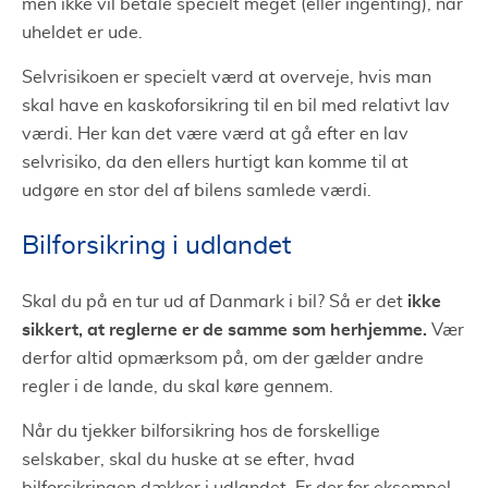
men ikke vil betale specielt meget (eller ingenting), når
uheldet er ude.
Selvrisikoen er specielt værd at overveje, hvis man
skal have en kaskoforsikring til en bil med relativt lav
værdi. Her kan det være værd at gå efter en lav
selvrisiko, da den ellers hurtigt kan komme til at
udgøre en stor del af bilens samlede værdi.
Bilforsikring i udlandet
ikke
Skal du på en tur ud af Danmark i bil? Så er det
sikkert, at reglerne er de samme som herhjemme.
Vær
derfor altid opmærksom på, om der gælder andre
regler i de lande, du skal køre gennem.
Når du tjekker bilforsikring hos de forskellige
selskaber, skal du huske at se efter, hvad
bilforsikringen dækker i udlandet. Er der for eksempel