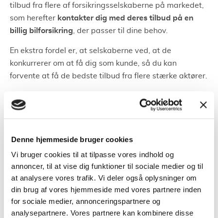
tilbud fra flere af forsikringsselskaberne på markedet,
kontakter dig med deres tilbud på en
som herefter
billig bilforsikring
, der passer til dine behov.
En ekstra fordel er, at selskaberne ved, at de
konkurrerer om at få dig som kunde, så du kan
forvente at få de bedste tilbud fra flere stærke aktører.
Tjek foreninger for tilbud
Mange foreninger har samarbejder på kryds og tværs,
og derfor er det ikke utænkeligt, at man kan få en
Denne hjemmeside bruger cookies
rabataftale på sin bilforsikring gennem f.eks. ens
Vi bruger cookies til at tilpasse vores indhold og
fagforening.
annoncer, til at vise dig funktioner til sociale medier og til
at analysere vores trafik. Vi deler også oplysninger om
Tjek mulighederne for ‘samlerabat’
din brug af vores hjemmeside med vores partnere inden
for sociale medier, annonceringspartnere og
samle
En metode til at finde en billig bilforsikring er at
analysepartnere. Vores partnere kan kombinere disse