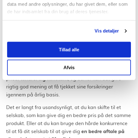
mange af sine forsikringer hos samme
data med andre oplysninger, du har givet dem, eller som
selskab.
Mange forsikringsselskaber belønner denne
de har indsamlet fra din brug af deres tjenester.
slags loyalitet ved at give en form for 'samlerabat’,
hvor du kan få større rabatter, jo flere forsikringer du
Vis detaljer
har hos det givne firma.
Følg op på bilforsikringen årligt
Tillad alle
Et andet ‘trick’, som kan spare dig for en del kroner og
Afvis
Vilkår og
øre, er at tjekke din bilforsikring jævnligt.
priser ændrer sig konstant
, og derfor kan det give
rigtig god mening at få tjekket sine forsikringer
igennem på årlig basis.
Det er langt fra usandsynligt, at du kan skifte til et
selskab, som kan give dig en bedre pris på det samme
produkt. Eller at du kan bruge den hårde konkurrence
en bedre aftale på
til at få dit selskab til at give dig