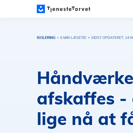
ISOLERING
6 MIN LÆSETID
SIDST OPDATERET: 14 
Håndværke
afskaffes -
lige nå at 