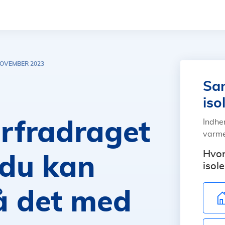
NOVEMBER 2023
Sam
iso
Indhe
rfradraget
varme
Hvor
 du kan
isole
få det med